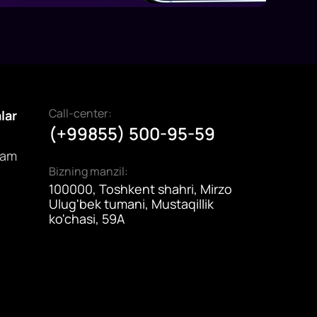
Call-center:
alar
(+99855) 500-95-59
dam
Bizning manzil:
100000, Toshkent shahri, Mirzo
Ulug'bek tumani, Mustaqillik
ko'chasi, 59A