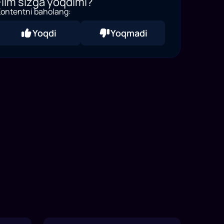
Film sizga yoqdimi?
ontentni baholang:
Yoqdi
Yoqmadi