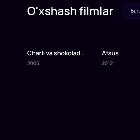
O'xshash filmlar
Bar
Charli va shokolad
Afsus
2005
2012
fabrikasi
2005
2012
1
x
75
daq
.
1
x
80
daq
.