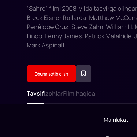
"Sahro" filmi 2008-yilda tasvirga olinga
Breck Eisner Rollarda: Matthew McCon
Penélope Cruz, Steve Zahn, William H. 
Lindo, Lenny James, Patrick Malahide, 
Mark Aspinall
Obuna sotib olish
Tavsif
Izohlar
Film haqida
Mamlakat
: