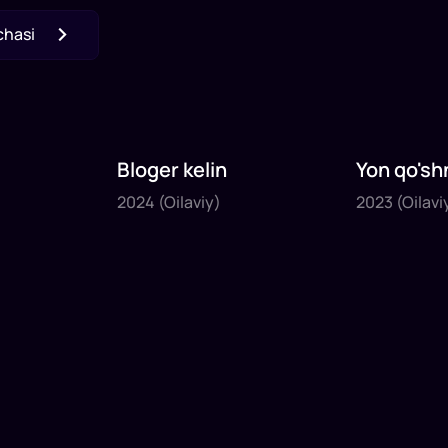
chasi
Bloger kelin
Yon qo'sh
2024
2023
2024
(Oilaviy)
2023
(Oilavi
1
x
35
daq
.
1
x
40
daq
.