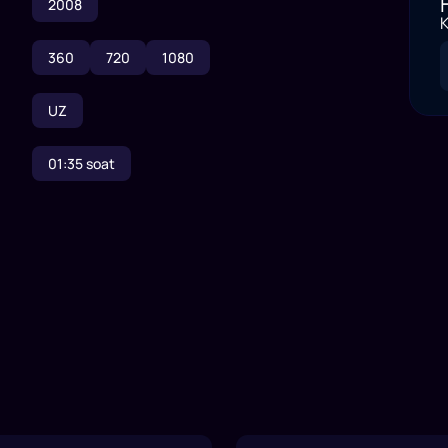
2008
K
360
720
1080
UZ
01:35
soat