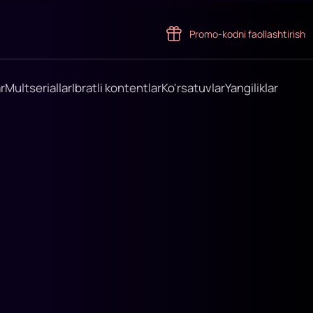
Promo-kodni faollashtirish
r
Multseriallar
Ibratli kontentlar
Ko'rsatuvlar
Yangiliklar