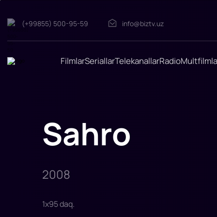
Sahro
(+99855) 500-95-59
info@biztv.uz
"Sahro"
filmi
2008-
yilda
tasvirga
Filmlar
Seriallar
Telekanallar
Radio
Multfilmla
olingan.
Rejissor:
Breck
Eisner
Rollarda:
Matthew
McConaughey,
Penélope
Sahro
Cruz,
Steve
Zahn,
William
H.
Macy,
Delroy
Li
2008
1
x
95
daq
.