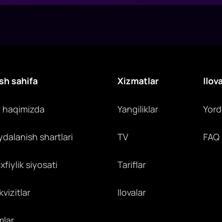
sh sahifa
Xizmatlar
Ilov
z haqimizda
Yangiliklar
Yor
ydalanish shartlari
TV
FAQ
fiylik siyosati
Tariflar
vizitlar
Ilovalar
mlar