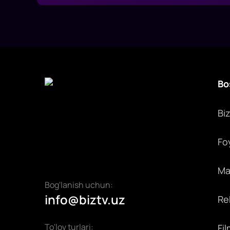
Bo
Bi
Fo
Max
Bog'lanish uchun:
info@biztv.uz
Rek
To'lov turlari:
Fil