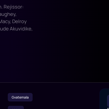
n. Rejissor:
aughey,
Macy, Delroy
Jude Akuvidike,
Gvatemala