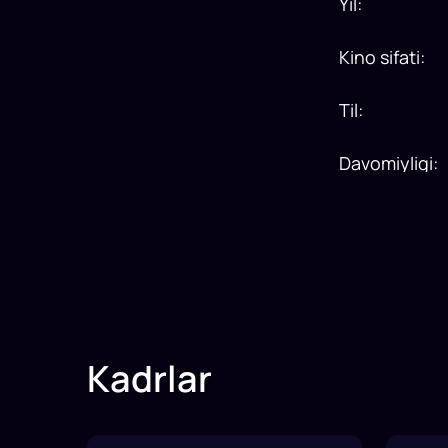
Yil
:
Kino sifati
:
Til
:
Davomiyligi
:
Kadrlar