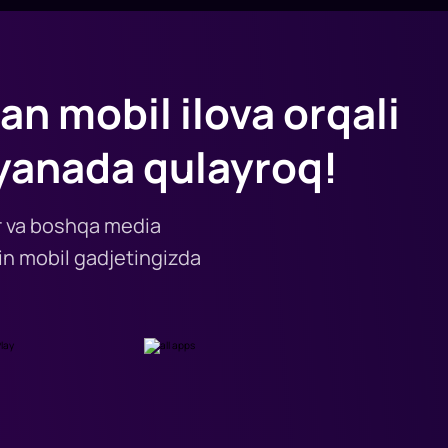
an mobil ilova orqali
yanada qulayroq!
lar va boshqa media
n mobil gadjetingizda