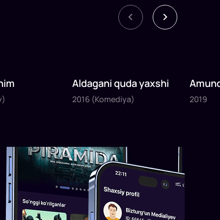
nim
Aldagani quda yaxshi
Amund
2016
2019
sayyoh
y)
2016
(Komediya)
2019
1
x
82
daq
.
1
x
120