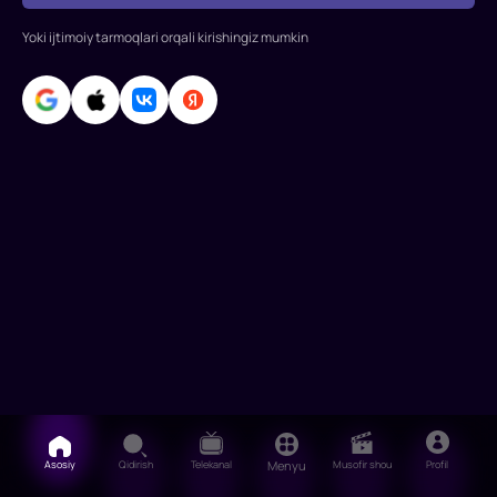
Uchuvchi
tan
Yoki ijtimoiy tarmoqlari orqali kirishingiz mumkin
Asosiy
Qidirish
Telekanal
Menyu
Musofir shou
Profil