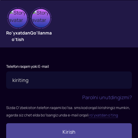
Sadoqat
Jangovar
Ro'yxatdan
Qo'llanma
topshiriq
o'tish
paytida
uchuvchilardan
biri
dushman
Telefon raqam yoki E-mail
hududi
ustidan
otib
tashlanadi.
Parolni unutdingizmi?
Buyruq
Sizda O’zbekiston telefon raqami bo’lsa. sms kod orqali kirishingiz mumkin,
qutqaruv
agarda siz chet elda bo’lsangiz unda e-mail orqali
ro’yxatdan o’ting
operatsiyasiga
ehtiyoj
Kirish
sezmayapti.