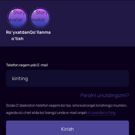
Rustam
Ro'yxatdan
Qo'llanma
o'tish
bilan
Said
3
Telefon raqam yoki E-mail
"Rustam
va
Said"
—
Parolni unutdingizmi?
bu
Sizda O’zbekiston telefon raqami bo’lsa. sms kod orqali kirishingiz mumkin,
oʻzbek
agarda siz chet elda bo’lsangiz unda e-mail orqali
ro’yxatdan o’ting
bolalariga
moʻljallangan
Kirish
animatsion