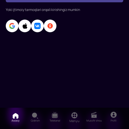
egalarida
Yoki ijtimoiy tarmoqlari orqali kirishingiz mumkin
Asosiy
Qidirish
Telekanal
Menyu
Musofir shou
Profil