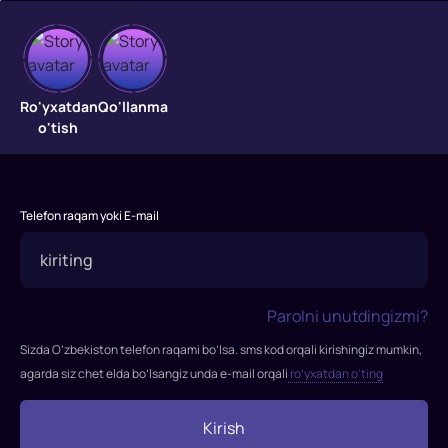
Ruscha
reyd
Ro'yxatdan
Qo'llanma
o'tish
Bosqinchilar
zavodni
egallashning
Telefon raqam yoki E-mail
mukammal
rejasini
tayyorladilar:
insayderlar,
Parolni unutdingizmi?
hududning
batafsil
Sizda O’zbekiston telefon raqami bo’lsa. sms kod orqali kirishingiz mumkin,
chizmalari,
agarda siz chet elda bo’lsangiz unda e-mail orqali
ro’yxatdan o’ting
yuqori
darajadagi
Kirish
ulanishlar,