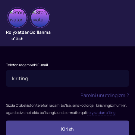
Robot
politsiyachi
Ro'yxatdan
Qo'llanma
o'tish
"Robot
politsiyachi"
filmida:Kompaniyaning
samolyotlari
Telefon raqam yoki E-mail
barcha
AQSh
urushlarida
g'alaba
Parolni unutdingizmi?
qozondi
va
Sizda O’zbekiston telefon raqami bo’lsa. sms kod orqali kirishingiz mumkin,
endi
agarda siz chet elda bo’lsangiz unda e-mail orqali
ro’yxatdan o’ting
firma
o'z
Kirish