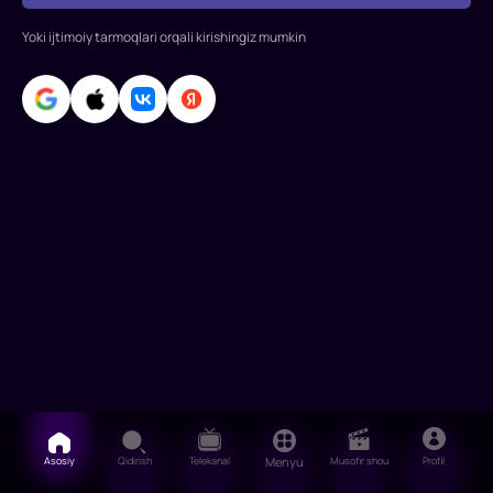
yutuqlaridan
orqada
Yoki ijtimoiy tarmoqlari orqali kirishingiz mumkin
foydalanishni
re
Asosiy
Qidirish
Telekanal
Menyu
Musofir shou
Profil