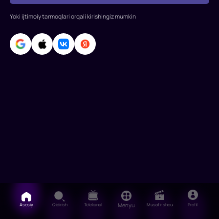
yordam
Yoki ijtimoiy tarmoqlari orqali kirishingiz mumkin
beradi.
Asosiy
Qidirish
Telekanal
Menyu
Musofir shou
Profil