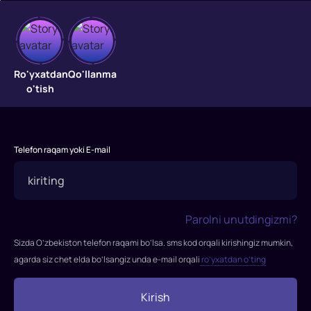
Raniganj
missiyasi
Ro'yxatdan
Qo'llanma
o'tish
Bosh
kon
muhandisi
Telefon raqam yoki E-mail
Jasvant
Singx
Gill
kuchli
Parolni unutdingizmi?
toshqin
paytida
Sizda O’zbekiston telefon raqami bo’lsa. sms kod orqali kirishingiz mumkin,
ko'mir
agarda siz chet elda bo’lsangiz unda e-mail orqali
ro’yxatdan o’ting
konidan
odamlarni
Kirish
qutqarishda