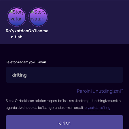
Ramazon
shukuhi
Ro'yxatdan
Qo'llanma
o'tish
Butun
islom
olamiga
Telefon raqam yoki E-mail
"Ramazon"
oyi
kirib
keldi.
Parolni unutdingizmi?
Bu
oyda
Sizda O’zbekiston telefon raqami bo’lsa. sms kod orqali kirishingiz mumkin,
Alloh
agarda siz chet elda bo’lsangiz unda e-mail orqali
ro’yxatdan o’ting
O'z
rahmatini
Kirish
nozil