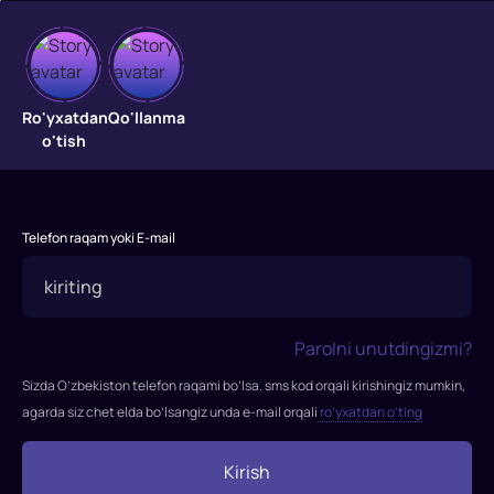
Quyoncha
Piter
Ro'yxatdan
Qo'llanma
o'tish
2
"Quyoncha
Piter
Telefon raqam yoki E-mail
2"
2020-
yil
ekranlarga
Parolni unutdingizmi?
chiqqan
Sizda O’zbekiston telefon raqami bo’lsa. sms kod orqali kirishingiz mumkin,
Rejissor:
agarda siz chet elda bo’lsangiz unda e-mail orqali
ro’yxatdan o’ting
Will
Gluck
Rollarda:
Kirish