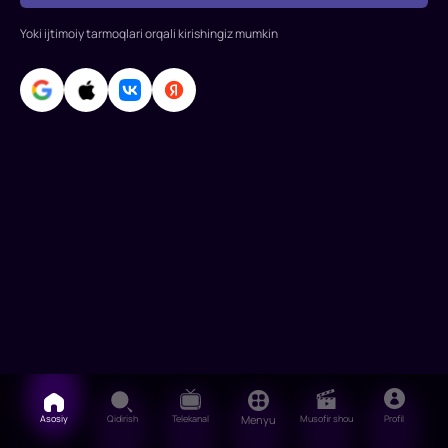
Jeyms
Korden,
Yoki ijtimoiy tarmoqlari orqali kirishingiz mumkin
Rouz
Birn,
Domnall
Glison,
Devid
Oyelou,
Margot
Robbi,
Dey
Asosiy
Qidirish
Telekanal
Menyu
Musofir shou
Profil