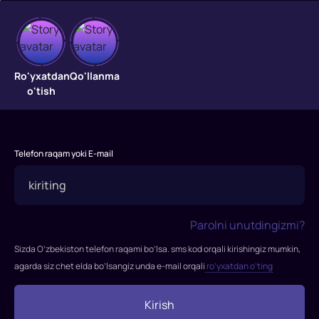
Qotil
kodeksi
Ro'yxatdan
Qo'llanma
o'tish
Bolaligidan
u
o'ldirishni
biladi
Telefon raqam yoki E-mail
va
vaqt
o'tishi
bilan
Parolni unutdingizmi?
bu
uning
Sizda O’zbekiston telefon raqami bo’lsa. sms kod orqali kirishingiz mumkin,
hunariga
agarda siz chet elda bo’lsangiz unda e-mail orqali
ro’yxatdan o’ting
aylanadi.
Anna
Kirish