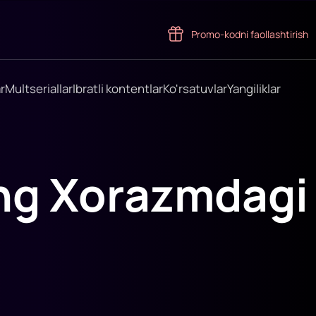
Promo-kodni faollashtirish
r
Multseriallar
Ibratli kontentlar
Ko'rsatuvlar
Yangiliklar
ing Xorazmdagi
i