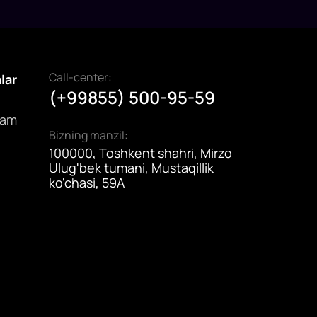
Call-center:
alar
(+99855) 500-95-59
dam
Bizning manzil:
100000, Toshkent shahri, Mirzo
Ulug'bek tumani, Mustaqillik
ko'chasi, 59A