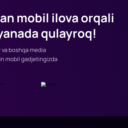
an mobil ilova orqali
yanada qulayroq!
lar va boshqa media
n mobil gadjetingizda