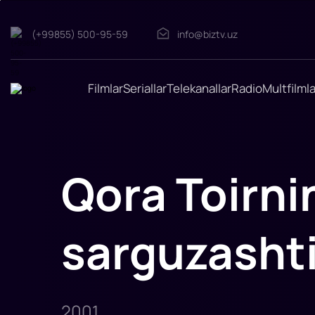
(+99855) 500-95-59
info@biztv.uz
Qora
Toirning
Xorazmdagi
Filmlar
Seriallar
Telekanallar
Radio
Multfilmla
sarguzashti
"Qora
Toirning
Xorazmdagi
sarguzashti"
filmi
2011-
yil
Qora Toirn
suratga
olingan
bo'lib
bosh
ro'lni
(Jekki
sarguzasht
Chan)
taxallusi
bilan
mashhur
Chan
Kongsang
ijro
etgan
2001