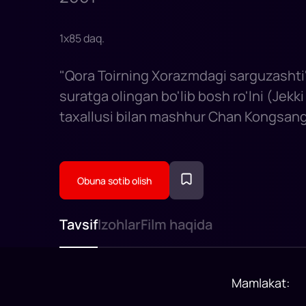
1
x
85
daq
.
"Qora Toirning Xorazmdagi sarguzashti" 
suratga olingan bo'lib bosh ro'lni (Jekk
taxallusi bilan mashhur Chan Kongsang 
Obuna sotib olish
Tavsif
Izohlar
Film haqida
Mamlakat
: