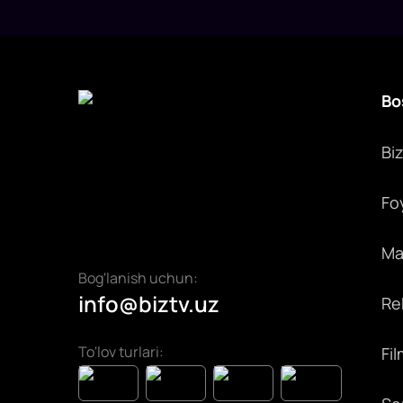
Bo
Bi
Fo
Max
Bog'lanish uchun:
info@biztv.uz
Rek
To'lov turlari:
Fil