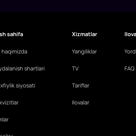
sh sahifa
Xizmatlar
Ilov
z haqimizda
Yangiliklar
Yor
ydalanish shartlari
TV
FAQ
fiylik siyosati
Tariflar
vizitlar
Ilovalar
mlar