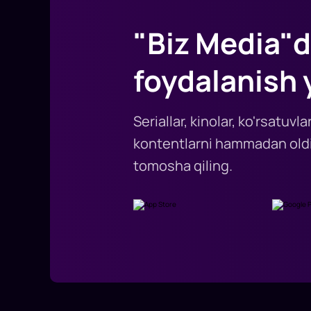
"Biz Media"d
foydalanish 
Seriallar, kinolar, ko'rsatuv
kontentlarni hammadan oldi
tomosha qiling.