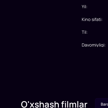
Yil
:
Kino sifati
:
Til
:
Davomiyligi
:
O'xshash filmlar
Bar