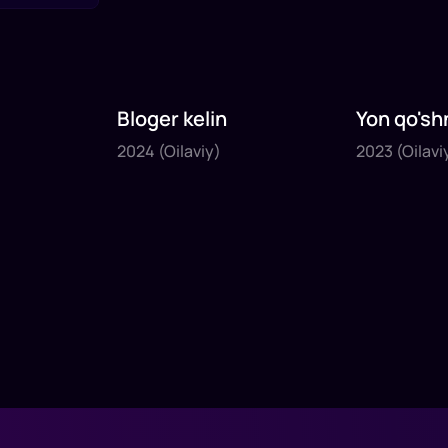
Bloger kelin
Yon qo'sh
2024
2023
2024
(Oilaviy)
2023
(Oilavi
1
x
35
daq
.
1
x
40
daq
.