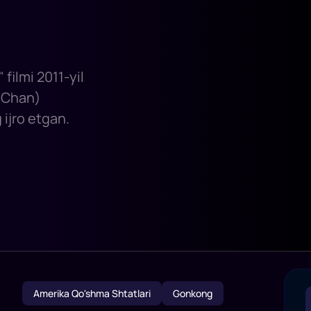
filmi 2011-yil
i Chan)
ijro etgan.
Amerika Qo'shma Shtatlari
Gonkong