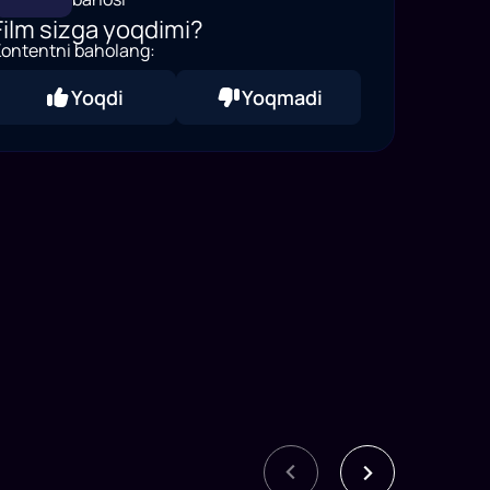
Film sizga yoqdimi?
ontentni baholang:
Yoqdi
Yoqmadi