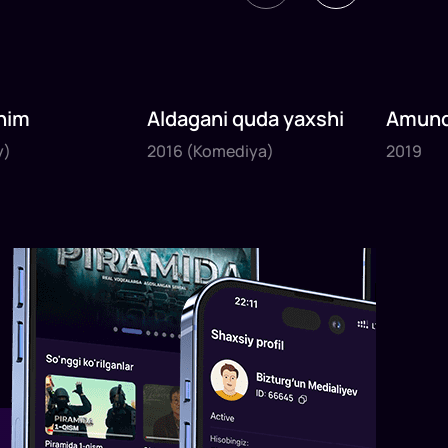
nim
Aldagani quda yaxshi
Amund
2016
2019
sayyoh
y)
2016
(Komediya)
2019
1
x
82
daq
.
1
x
120