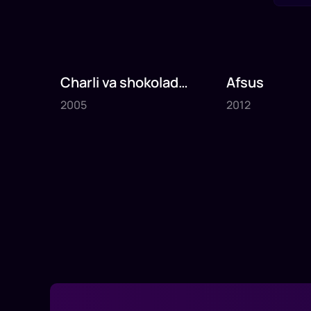
Charli va shokolad
Afsus
2005
2012
fabrikasi
2005
2012
1
x
75
daq
.
1
x
80
daq
.