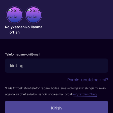
Qora
ritser
Ro'yxatdan
Qo'llanma
o'tish
"Qora
ritsar"
(inglizcha:
Telefon raqam yoki E-mail
Qorong'u
ritsar)
2008
yil
Parolni unutdingizmi?
-
rejissor,
Sizda O’zbekiston telefon raqami bo’lsa. sms kod orqali kirishingiz mumkin,
produser
agarda siz chet elda bo’lsangiz unda e-mail orqali
ro’yxatdan o’ting
va
ssenariy
Kirish
muallifi