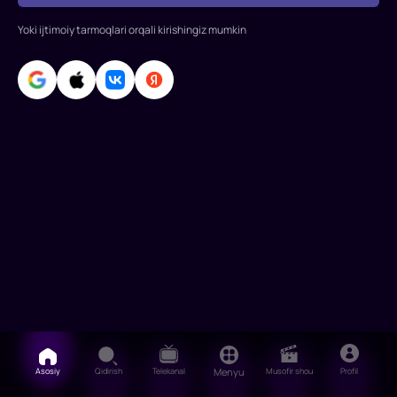
Rejissor:
Yoki ijtimoiy tarmoqlari orqali kirishingiz mumkin
Iv
Robert
Rollarda:
Per
Richard,
Bernard
Blier,
Jan
Roshfor,
Mirey
Dark,
Asosiy
Qidirish
Telekanal
Menyu
Musofir shou
Profil