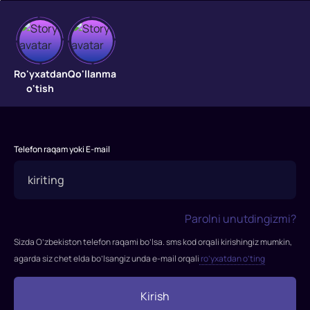
Qora
Ro'yxatdan
Qo'llanma
o'tish
poyabzal
kiygan
mallasoch
Telefon raqam yoki E-mail
"Qora
poyabzal
kiygan
Parolni unutdingizmi?
mallasoch"
filmi
Sizda O’zbekiston telefon raqami bo’lsa. sms kod orqali kirishingiz mumkin,
1972-
agarda siz chet elda bo’lsangiz unda e-mail orqali
ro’yxatdan o’ting
yilda
tasvirga
Kirish
olingan.