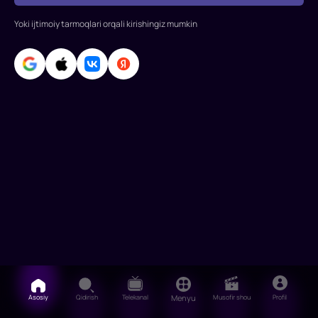
Nison,
Laura
Yoki ijtimoiy tarmoqlari orqali kirishingiz mumkin
Dern
Emmi
Rossum,
Tom
Beytman,
Uilyam
Fo
Asosiy
Qidirish
Telekanal
Menyu
Musofir shou
Profil