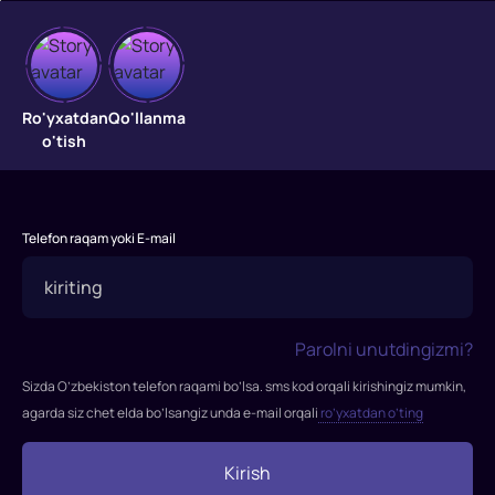
Qor
tozalovchi
Ro'yxatdan
Qo'llanma
o'tish
"Qor
tozalovchi"
filmi
2019-
Telefon raqam yoki E-mail
yilda
tasvirga
olingan.
Rejissor:
Parolni unutdingizmi?
Hans
Petter
Sizda O’zbekiston telefon raqami bo’lsa. sms kod orqali kirishingiz mumkin,
Muland
agarda siz chet elda bo’lsangiz unda e-mail orqali
ro’yxatdan o’ting
Rollarda:
Liam
Kirish