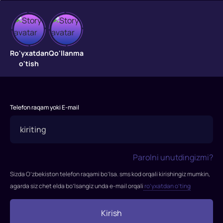
Qoidasiz
Ro'yxatdan
Qo'llanma
o'tish
jang
ustasi
Nik
Telefon raqam yoki E-mail
Nyuell
-
qo'lsiz
MMA
Parolni unutdingizmi?
jangchisi.
Sizda O’zbekiston telefon raqami bo’lsa. sms kod orqali kirishingiz mumkin,
U
agarda siz chet elda bo’lsangiz unda e-mail orqali
ro’yxatdan o’ting
kamdan
-
kam
Kirish