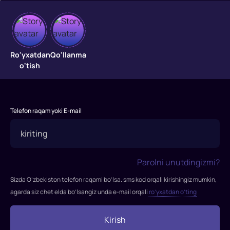
Qog'ozli
uy
Ro'yxatdan
Qo'llanma
o'tish
Qog'ozli
uy
Telefon raqam yoki E-mail
Parolni unutdingizmi?
Sizda O’zbekiston telefon raqami bo’lsa. sms kod orqali kirishingiz mumkin,
agarda siz chet elda bo’lsangiz unda e-mail orqali
ro’yxatdan o’ting
Kirish