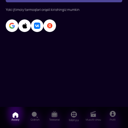
Yoki ijtimoiy tarmoqlari orqali kirishingiz mumkin
Asosiy
Qidirish
Telekanal
Menyu
Musofir shou
Profil