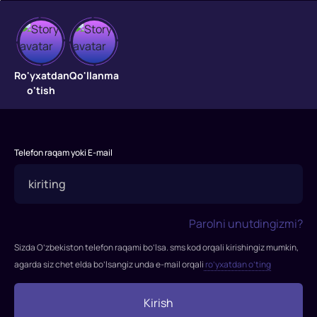
Qizil
Ro'yxatdan
Qo'llanma
sayyora
o'tish
siri
"Qizil
sayyora
Telefon raqam yoki E-mail
siri"
filmi
2011-
yilda
Parolni unutdingizmi?
tasvirga
Sizda O’zbekiston telefon raqami bo’lsa. sms kod orqali kirishingiz mumkin,
olingan.
agarda siz chet elda bo’lsangiz unda e-mail orqali
ro’yxatdan o’ting
Rejissor:
Saymon
Kirish
Uells