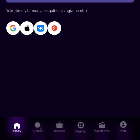
Rollarda:
Set
Yoki ijtimoiy tarmoqlari orqali kirishingiz mumkin
Grin,
Den
Fogler,
Joan
Kusak,
Elizabet
Arnoy,
Mindi
Sterl
Asosiy
Qidirish
Telekanal
Menyu
Musofir shou
Profil