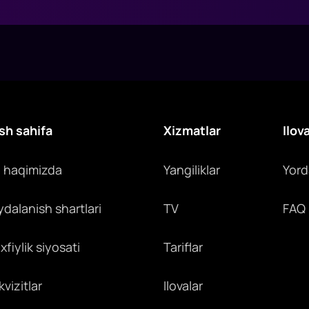
sh sahifa
Xizmatlar
Ilov
z haqimizda
Yangiliklar
Yor
ydalanish shartlari
TV
FAQ
fiylik siyosati
Tariflar
vizitlar
Ilovalar