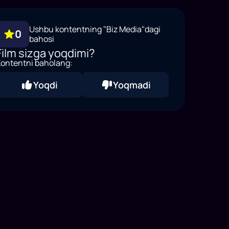
Ushbu kontentning "Biz Media"dagi
0
bahosi
Film sizga yoqdimi?
ontentni baholang:
Yoqdi
Yoqmadi