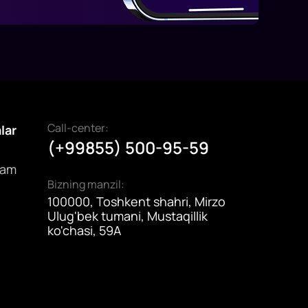
Call-center:
alar
(+99855) 500-95-59
dam
Bizning manzil:
100000, Toshkent shahri, Mirzo
Ulug'bek tumani, Mustaqillik
ko'chasi, 59A