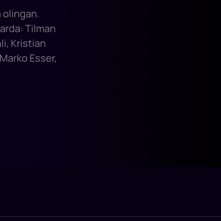
a olingan.
larda: Tilman
i, Kristian
 Marko Esser,