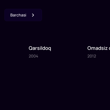
Barchasi
Qarsildoq
Omadsiz q
2004
2012
2004
2012
1
x
70
daq
.
1
x
80
daq
.