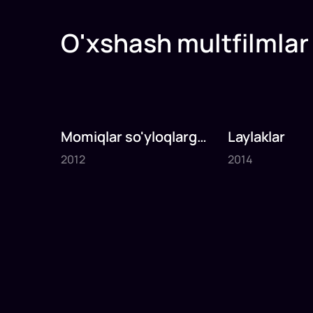
O'xshash multfilmlar
Momiqlar so'yloqlarga
Laylaklar
2012
2014
qarshi
2012
2014
1
x
69
daq
.
1
x
85
daq
.