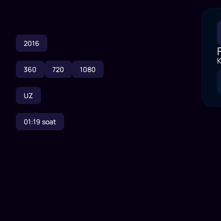
2016
K
360
720
1080
UZ
01:19
soat