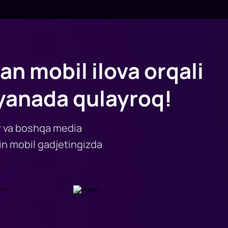
an mobil ilova orqali
yanada qulayroq!
lar va boshqa media
n mobil gadjetingizda