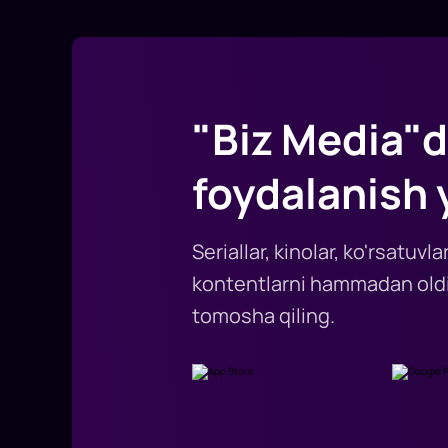
"Biz Media"d
foydalanish 
Seriallar, kinolar, ko'rsatuv
kontentlarni hammadan oldi
tomosha qiling.