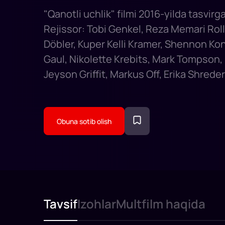
"Qanotli uchlik" filmi 2016-yilda tasvirg
Rejissor: Tobi Genkel, Reza Memari Rol
Döbler, Kuper Kelli Kramer, Shennon Konl
Gaul, Nikolette Krebits, Mark Tompson,
Jeyson Griffit, Markus Off, Erika Shreder
Obuna sotib olish
Tavsif
Izohlar
Multfilm haqida