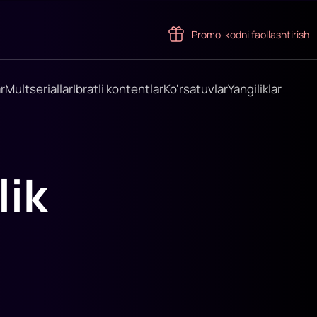
Promo-kodni faollashtirish
r
Multseriallar
Ibratli kontentlar
Ko'rsatuvlar
Yangiliklar
lik