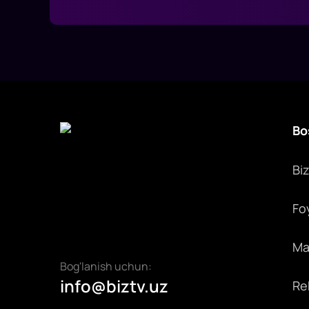
Bo
Bi
Fo
Max
Bog'lanish uchun:
info@biztv.uz
Rek