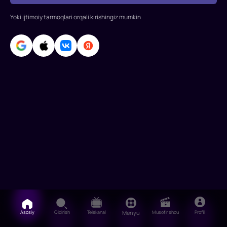
Vladimir
Yoki ijtimoiy tarmoqlari orqali kirishingiz mumkin
Zamanskiy,
Sergey
Sazontiev,
V
Asosiy
Qidirish
Telekanal
Menyu
Musofir shou
Profil