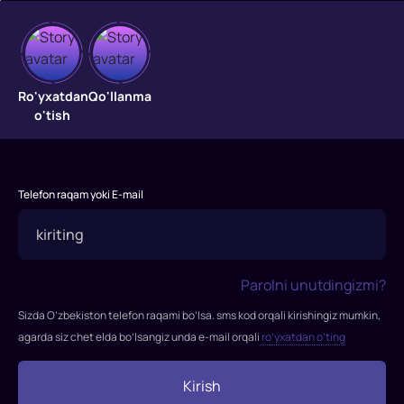
Qanotlar
parvozi
Ro'yxatdan
Qo'llanma
o'tish
"Qanotlar
parvozi"
filmi
Telefon raqam yoki E-mail
1986-
yilda
tasvirga
olingan.
Parolni unutdingizmi?
Rejissor:
Gennadiy
Sizda O’zbekiston telefon raqami bo’lsa. sms kod orqali kirishingiz mumkin,
Glagolev
agarda siz chet elda bo’lsangiz unda e-mail orqali
ro’yxatdan o’ting
Rollarda:
Evgeniy
Kirish
Karelskix,