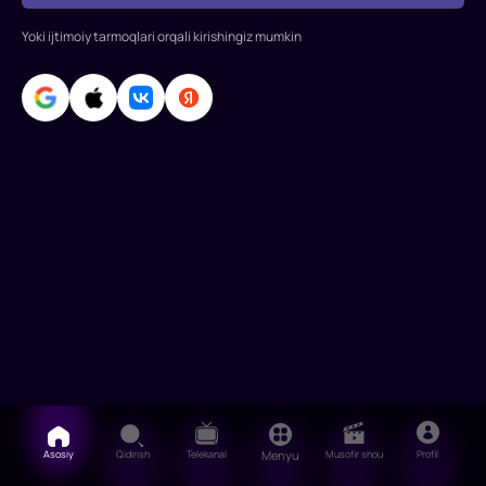
t
Yoki ijtimoiy tarmoqlari orqali kirishingiz mumkin
Asosiy
Qidirish
Telekanal
Menyu
Musofir shou
Profil