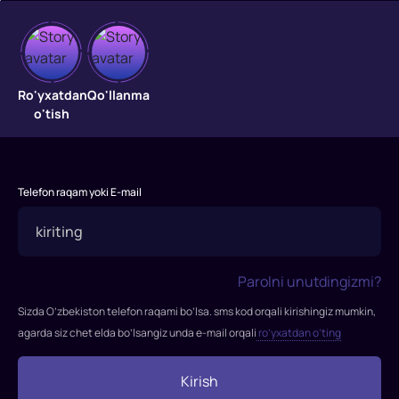
Qandahor
Eronda
Ro'yxatdan
Qo'llanma
qo'poruvchilik
o'tish
operatsiyasini
amalga
oshirgandan
so'ng,
Telefon raqam yoki E-mail
Markaziy
razvedka
boshqarmasining
maxfiy
Parolni unutdingizmi?
xodimi
Sizda O’zbekiston telefon raqami bo’lsa. sms kod orqali kirishingiz mumkin,
Tom
agarda siz chet elda bo’lsangiz unda e-mail orqali
ro’yxatdan o’ting
Xarris
Afg'onistondagi
Kirish
navbatdagi