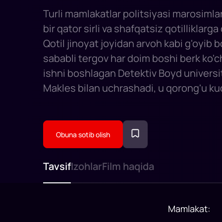
Turli mamlakatlar politsiyasi marosiml
bir qator sirli va shafqatsiz qotilliklarga
Qotil jinoyat joyidan arvoh kabi g'oyib b
sababli tergov har doim boshi berk ko'c
ishni boshlagan Detektiv Boyd universi
Makles bilan uchrashadi, u qorong'u ku
tomonidan qo'llab-quvvatlanish uchun
qurbon qilish bilan shug'ullanadigan qa
kultlarni o'rganadi. Endi professor qotill
Obuna sotib olish
psixologiyasining chuqurligiga kirib, s
jinoyatlar ortidagi sirni ochishi kerak bo
Tavsif
Izohlar
Film haqida
Mamlakat
: