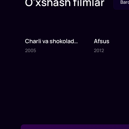
O'xshash filmlar
Bar
Charli va shokolad
Afsus
2005
2012
fabrikasi
2005
2012
1
x
75
daq
.
1
x
80
daq
.