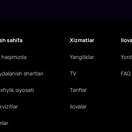
sh sahifa
Xizmatlar
Ilov
z haqimizda
Yangiliklar
Yor
ydalanish shartlari
TV
FAQ
fiylik siyosati
Tariflar
vizitlar
Ilovalar
mlar