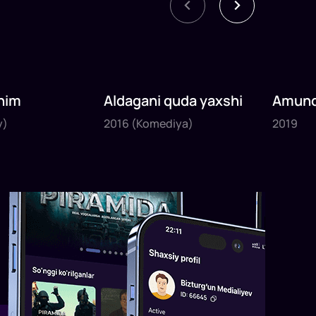
nim
Aldagani quda yaxshi
Amund
2016
2019
sayyoh
y)
2016
(Komediya)
2019
1
x
82
daq
.
1
x
120