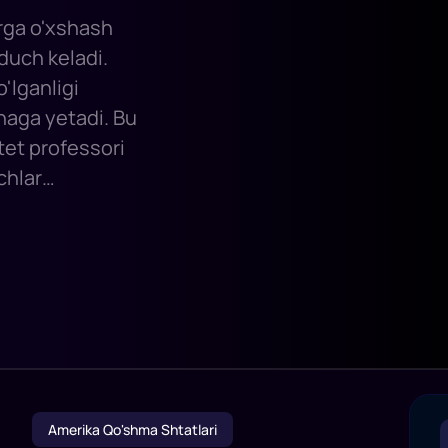
arga o'xshash
 duch keladi.
o'lganligi
haga yetadi. Bu
tet professori
chlar
 odamlarni
dimgi sehrli
ar
hafqatsiz
'ladi.
Amerika Qo'shma Shtatlari