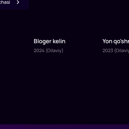
chasi
Bloger kelin
Yon qo'sh
2024
2023
2024
(Oilaviy)
2023
(Oilavi
1
x
35
daq
.
1
x
40
daq
.