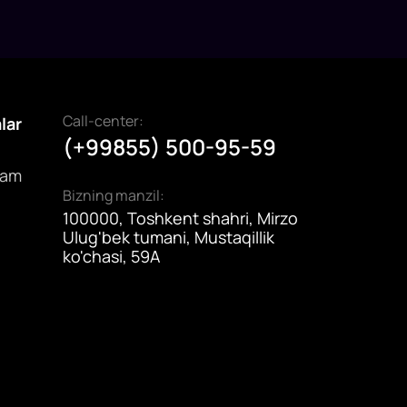
Call-center:
alar
(+99855) 500-95-59
dam
Bizning manzil:
100000, Toshkent shahri, Mirzo
Ulug'bek tumani, Mustaqillik
ko'chasi, 59A