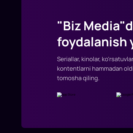
"Biz Media"d
foydalanish 
Seriallar, kinolar, ko'rsatuv
kontentlarni hammadan oldi
tomosha qiling.