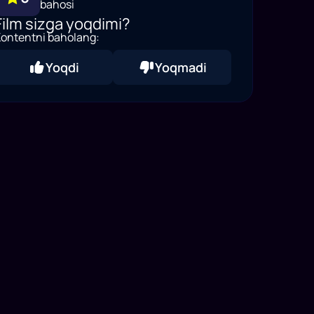
bahosi
Film sizga yoqdimi?
ontentni baholang:
Yoqdi
Yoqmadi