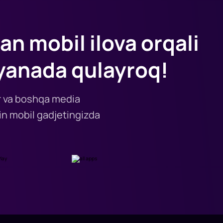
an mobil ilova orqali
yanada qulayroq!
lar va boshqa media
n mobil gadjetingizda