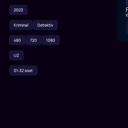
2023
K
Kriminal
Detektiv
480
720
1080
UZ
01:32
soat