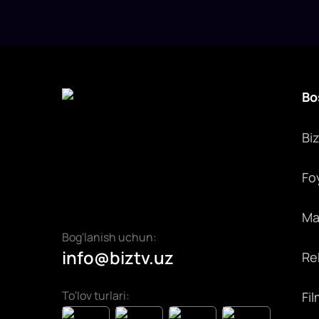
Bo
Bi
Fo
Max
Bog'lanish uchun:
info@biztv.uz
Rek
To'lov turlari:
Fil