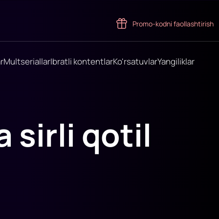
Promo-kodni faollashtirish
r
Multseriallar
Ibratli kontentlar
Ko'rsatuvlar
Yangiliklar
 sirli qotil