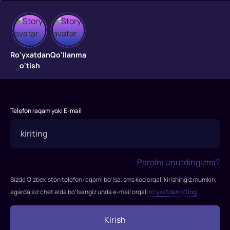
Presto
"Presto"
Ro'yxatdan
Qo'llanma
filmi
o'tish
2008-
yilda
tasvirga
olingan.
Telefon raqam yoki E-mail
Rejissor:
Dag
Sweetland
Parolni unutdingizmi?
Sizda O’zbekiston telefon raqami bo’lsa. sms kod orqali kirishingiz mumkin,
agarda siz chet elda bo’lsangiz unda e-mail orqali
ro’yxatdan o’ting
Kirish