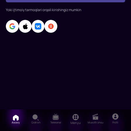
Yoki ijtimoiy tarmoqlari orqali kirishingiz mumkin
Asosiy
Qidirish
Telekanal
Menyu
Musofir shou
Profil