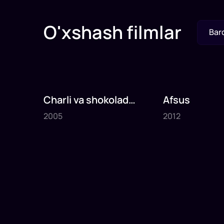
O'xshash filmlar
Bar
Charli va shokolad
Afsus
2005
2012
fabrikasi
2005
2012
1
x
75
daq
.
1
x
80
daq
.