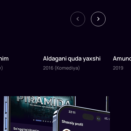
nim
Aldagani quda yaxshi
Amund
2016
2019
sayyoh
y)
2016
(Komediya)
2019
1
x
82
daq
.
1
x
120