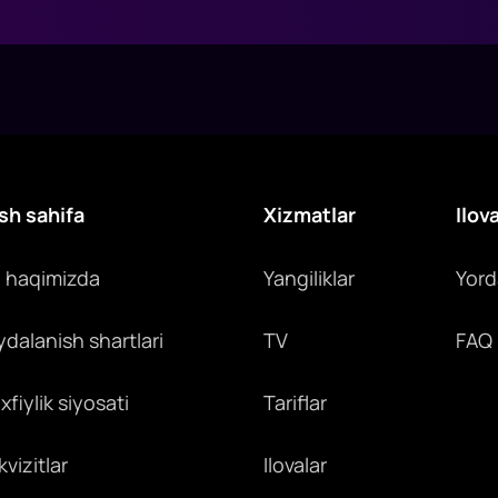
sh sahifa
Xizmatlar
Ilov
z haqimizda
Yangiliklar
Yor
ydalanish shartlari
TV
FAQ
fiylik siyosati
Tariflar
vizitlar
Ilovalar