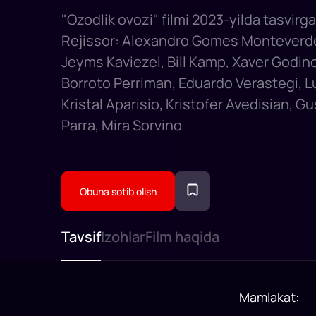
"Ozodlik ovozi" filmi 2023-yilda tasvirga
Rejissor: Alexandro Gomes Monteverde
Jeyms Kaviezel, Bill Kamp, Xaver Godino
Borroto Perriman, Eduardo Verastegi, Lu
Kristal Aparisio, Kristofer Avedisian, 
Parra, Mira Sorvino
Obuna sotib olish
Tavsif
Izohlar
Film haqida
Mamlakat
: