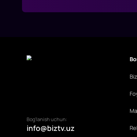
Bo
Bi
Fo
Max
Bog'lanish uchun:
info@biztv.uz
Rek