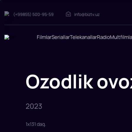
(+99855) 500-95-59
info@biztv.uz
Ozodlik
ovozi
"Ozodlik
ovozi"
filmi
Filmlar
Seriallar
Telekanallar
Radio
Multfilmla
2023-
yilda
tasvirga
olingan.
Rejissor:
Alexandro
Gomes
Monteverde
Ozodlik ovo
Rollarda:
Jeyms
Kaviezel,
Bill
Kamp,
Xaver
Godino,
Essika
2023
Borr
1
x
131
daq
.