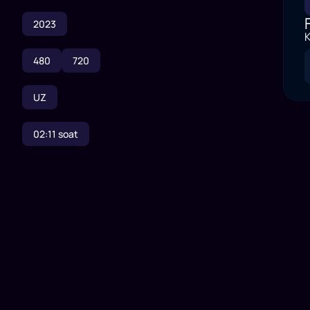
2023
K
480
720
UZ
02:11
soat