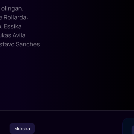
 olingan.
 Rollarda:
, Essika
kas Avila,
Gustavo Sanches
Meksika