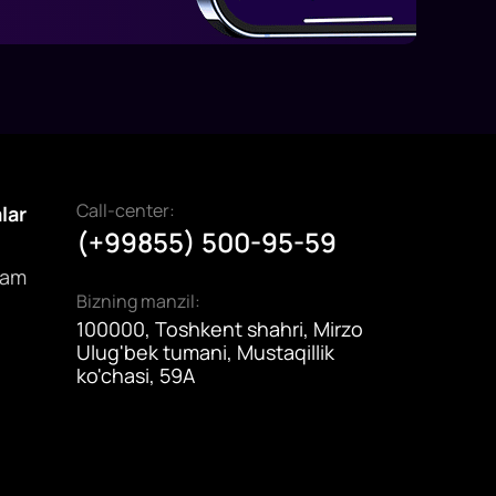
Call-center:
alar
(+99855) 500-95-59
dam
Bizning manzil:
100000, Toshkent shahri, Mirzo
Ulug'bek tumani, Mustaqillik
ko'chasi, 59A