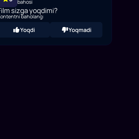
bahosi
Film sizga yoqdimi?
ontentni baholang:
Yoqdi
Yoqmadi