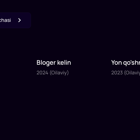
chasi
Bloger kelin
Yon qo'sh
2024
2023
2024
(Oilaviy)
2023
(Oilavi
1
x
35
daq
.
1
x
40
daq
.