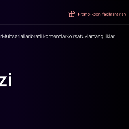
Promo-kodni faollashtirish
r
Multseriallar
Ibratli kontentlar
Ko'rsatuvlar
Yangiliklar
zi