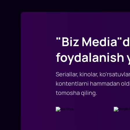
"Biz Media"d
foydalanish 
Seriallar, kinolar, ko'rsatuv
kontentlarni hammadan oldi
tomosha qiling.