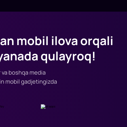
an mobil ilova orqali
yanada qulayroq!
lar va boshqa media
n mobil gadjetingizda