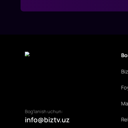
Bo
Bi
Fo
Max
Bog'lanish uchun:
info@biztv.uz
Rek