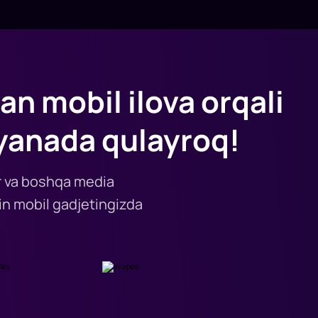
an mobil ilova orqali
yanada qulayroq!
lar va boshqa media
n mobil gadjetingizda