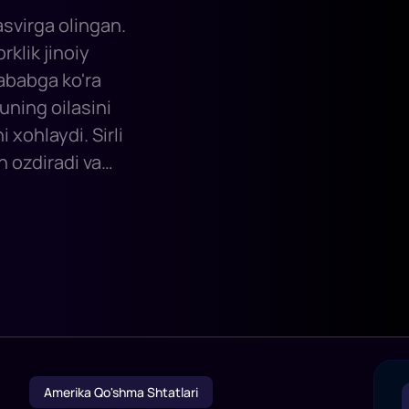
asvirga olingan.
rklik jinoiy
sababga ko'ra
uning oilasini
 xohlaydi. Sirli
n ozdiradi va
hayotda faqat
 qonli tanbehga
Amerika Qo'shma Shtatlari