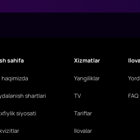
sh sahifa
Xizmatlar
Ilov
z haqimizda
Yangiliklar
Yor
ydalanish shartlari
TV
FAQ
fiylik siyosati
Tariflar
vizitlar
Ilovalar