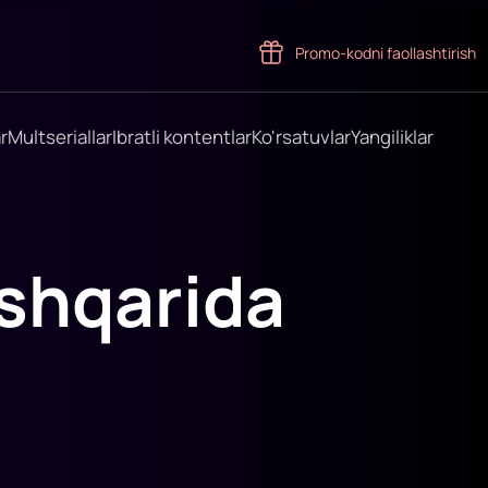
Promo-kodni faollashtirish
r
Multseriallar
Ibratli kontentlar
Ko'rsatuvlar
Yangiliklar
shqarida