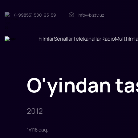
(+99855) 500-95-59
info@biztv.uz
O'yindan
tashqarida
"O'yindan
tashqarida"
filmi
Filmlar
Seriallar
Telekanallar
Radio
Multfilmla
2012-
yilda
tasvirga
olingan.
Viktor
ismli
odamning
hikoyasi,
O'yindan ta
u
Nyu-
Yorklik
jinoiy
guruh
rahbarining
o'ng
qo'li.
2012
Viktor
bir
1
x
118
daq
.