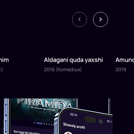
nim
Aldagani quda yaxshi
Amund
2016
2019
sayyoh
y)
2016
(Komediya)
2019
1
x
82
daq
.
1
x
120