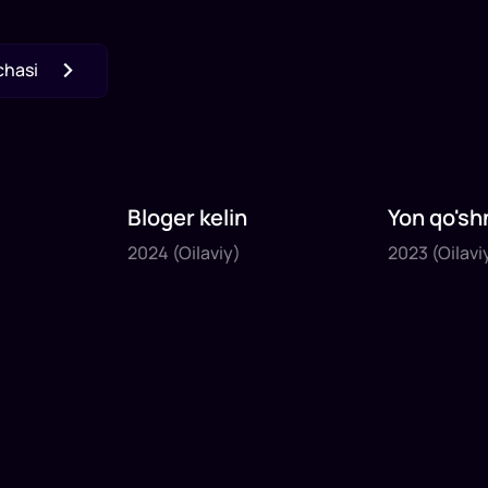
chasi
Bloger kelin
Yon qo'sh
2024
2023
2024
(Oilaviy)
2023
(Oilavi
1
x
35
daq
.
1
x
40
daq
.