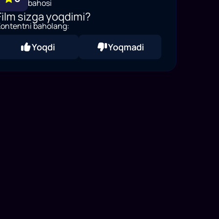
bahosi
Film sizga yoqdimi?
ontentni baholang:
Yoqdi
Yoqmadi