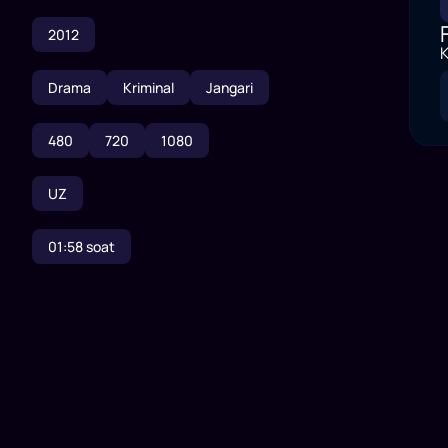
2012
K
Drama
Kriminal
Jangari
480
720
1080
UZ
01:58
soat