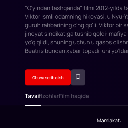
"O'yindan tashqarida" filmi 2012-yilda t
Viktor ismli odamning hikoyasi, u Nyu-Yo
guruh rahbarining o'ng qo'li. Viktor bir 
jinoyat sindikatiga tushib qoldi: mafiya 
yo'q qildi, shuning uchun u qasos olishni
Beatris bundan xabar topadi, uni yo'lda
shantaj qiladi. Biroq, qahramonlarning 
bitta maqsadi bor - qasos. Va bu ularni
olib boradi.
Obuna sotib olish
Tavsif
Izohlar
Film haqida
Mamlakat
: