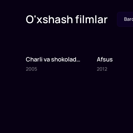
O'xshash filmlar
Bar
Charli va shokolad
Afsus
2005
2012
fabrikasi
2005
2012
1
x
75
daq
.
1
x
80
daq
.