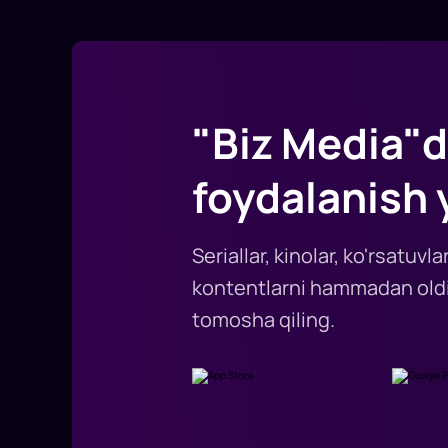
"Biz Media"d
foydalanish 
Seriallar, kinolar, ko'rsatuv
kontentlarni hammadan oldi
tomosha qiling.