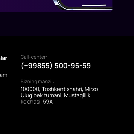
Call-center:
alar
(+99855) 500-95-59
dam
Bizning manzil:
100000, Toshkent shahri, Mirzo
Ulug'bek tumani, Mustaqillik
ko'chasi, 59A