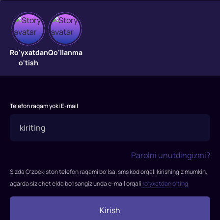
Oygul
Oygul
Ro'yxatdan
Qo'llanma
o'tish
Telefon raqam yoki E-mail
Parolni unutdingizmi?
Sizda O’zbekiston telefon raqami bo’lsa. sms kod orqali kirishingiz mumkin,
agarda siz chet elda bo’lsangiz unda e-mail orqali
ro’yxatdan o’ting
Kirish