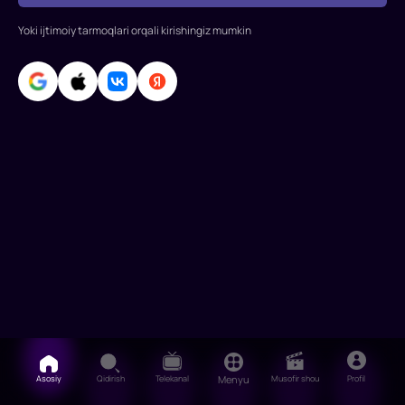
Yoki ijtimoiy tarmoqlari orqali kirishingiz mumkin
Asosiy
Qidirish
Telekanal
Menyu
Musofir shou
Profil