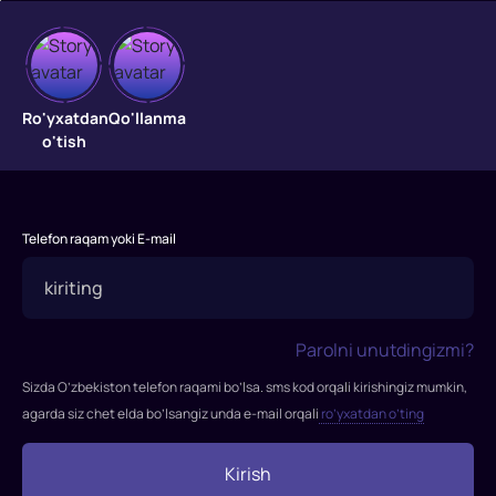
Ovsinlar
jangi
Ro'yxatdan
Qo'llanma
o'tish
"Ovsinlar
jangi"
filmi
Telefon raqam yoki E-mail
2020-
yilda
tasvirga
olingan
Parolni unutdingizmi?
Rejissor:
Onur
Sizda O’zbekiston telefon raqami bo’lsa. sms kod orqali kirishingiz mumkin,
Bilgetay
agarda siz chet elda bo’lsangiz unda e-mail orqali
ro’yxatdan o’ting
Rollarda:
Gupse
Kirish
Ozay,