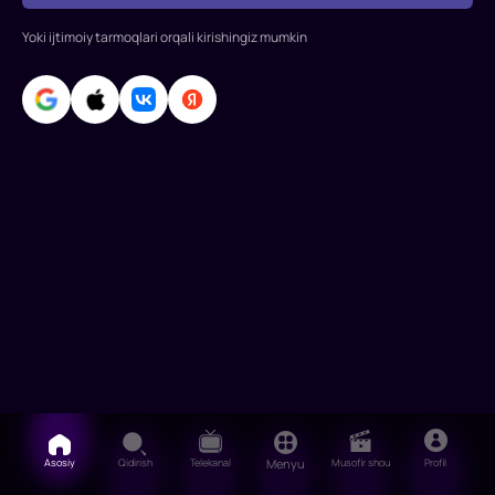
Merve
Yoki ijtimoiy tarmoqlari orqali kirishingiz mumkin
Dizdar,
Ferit
Aktug,
Uraz
Kayigalaroglu,
Füsun
Asosiy
Qidirish
Telekanal
Menyu
Musofir shou
Profil