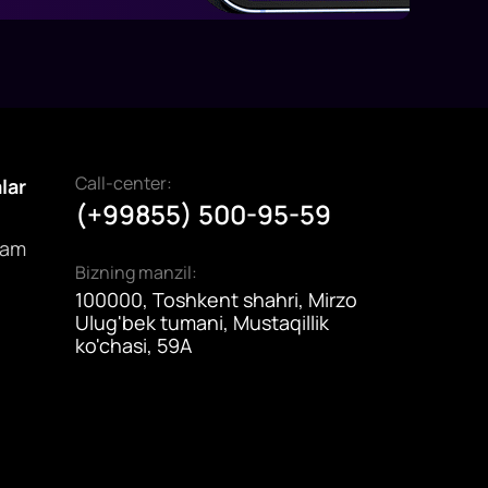
Call-center:
alar
(+99855) 500-95-59
dam
Bizning manzil:
100000, Toshkent shahri, Mirzo
Ulug'bek tumani, Mustaqillik
ko'chasi, 59A