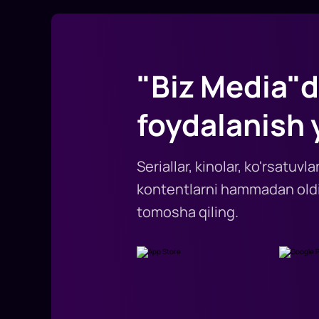
"Biz Media"d
foydalanish 
Seriallar, kinolar, ko'rsatuv
kontentlarni hammadan oldi
tomosha qiling.