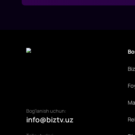
Bo
Bi
Fo
Max
Bog'lanish uchun:
info@biztv.uz
Rek