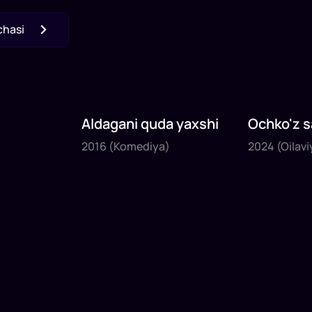
chasi
Aldagani quda yaxshi
Ochko'z s
2016
2024
2016
(Komediya)
2024
(Oilavi
1
x
82
daq
.
1
x
46
daq
.