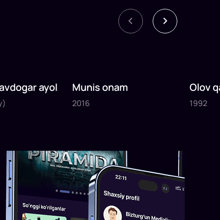
avdogar ayol
Munis onam
Olov q
2016
1992
y)
2016
1992
1
x
110
daq
.
1
x
90
d