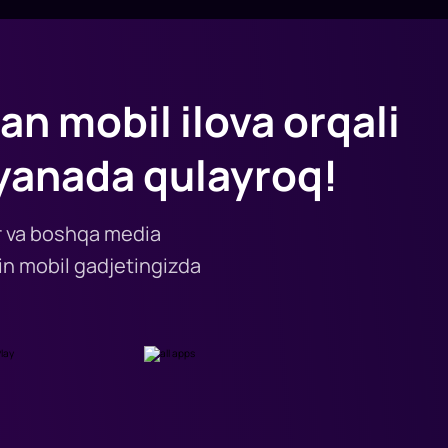
an mobil ilova orqali
yanada qulayroq!
lar va boshqa media
n mobil gadjetingizda