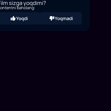
Film sizga yoqdimi?
ontentni baholang:
Yoqdi
Yoqmadi