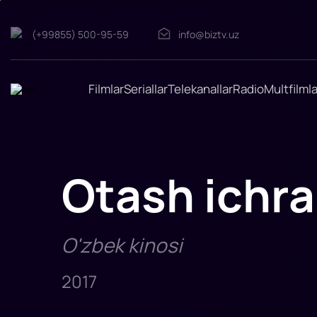
(+99855) 500-95-59
info@biztv.uz
Otash
ichra
"Otash
ichra"
filmi
Filmlar
Seriallar
Telekanallar
Radio
Multfilmla
2017-
yilda
tasvirga
olingan.
Rejissor:
Axad
Qayum
Rollarda:
Otash ichra
Doniyor
Xafizov,
Nigina
Anarboeva6
Bekzod
Xamraev,
Zarina
O'zbek kinosi
Shirinova,
G
2017