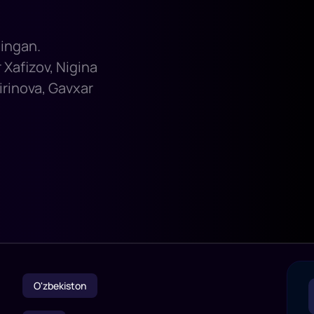
lingan.
 Xafizov, Nigina
rinova, Gavxar
O'zbekiston