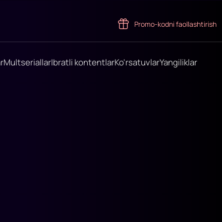
Promo-kodni faollashtirish
r
Multseriallar
Ibratli kontentlar
Ko'rsatuvlar
Yangiliklar