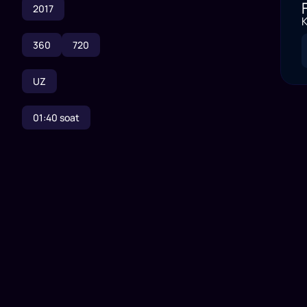
2017
K
360
720
UZ
01:40
soat