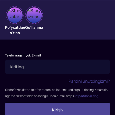
Ro'yxatdan
Qo'llanma
O'rgimchak
o'tish
odam:
uyga
Telefon raqam yoki E-mail
yo'l
yo'q
Rejissor:
Parolni unutdingizmi?
Djon
Uotts
Sizda O’zbekiston telefon raqami bo’lsa. sms kod orqali kirishingiz mumkin,
Rollarda:
agarda siz chet elda bo’lsangiz unda e-mail orqali
ro’yxatdan o’ting
Tom
Xolland,
Kirish
Zendeya,