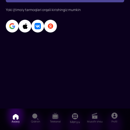
Benedikt
Yoki ijtimoiy tarmoqlari orqali kirishingiz mumkin
Kamberbetch,
Marisa
Tomey,
Djeykob
Batalon,
Djeymi
Foks,
Uillem
Defo,
Alfred
Molina,
Tom
Asosiy
Qidirish
Telekanal
Menyu
Musofir shou
Profil