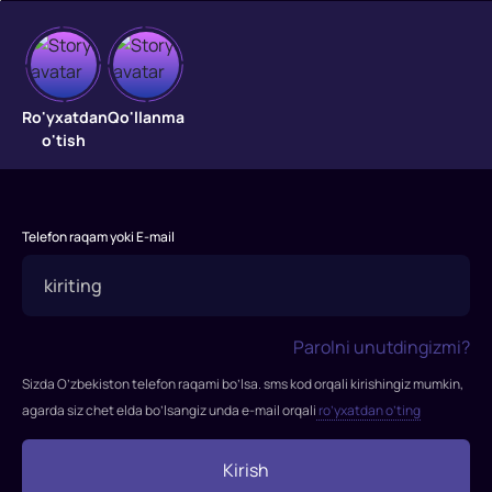
O'rgimchak
odam
Ro'yxatdan
Qo'llanma
o'tish
"O'rgimchak
odam"
Piter
Telefon raqam yoki E-mail
Parker
doimiy
o'quvchi.
Bir
Parolni unutdingizmi?
kuni
u
Sizda O’zbekiston telefon raqami bo’lsa. sms kod orqali kirishingiz mumkin,
g'alati
agarda siz chet elda bo’lsangiz unda e-mail orqali
ro’yxatdan o’ting
o'rgimchak
mutant
Kirish
deb