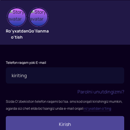
Oqibatsizlar
"Oqibatsizlar"
Ro'yxatdan
Qo'llanma
filmi
o'tish
2024-
yilda
tasvirga
olingan.
Telefon raqam yoki E-mail
Parolni unutdingizmi?
Sizda O’zbekiston telefon raqami bo’lsa. sms kod orqali kirishingiz mumkin,
agarda siz chet elda bo’lsangiz unda e-mail orqali
ro’yxatdan o’ting
Kirish