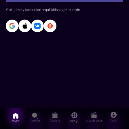
Yoki ijtimoiy tarmoqlari orqali kirishingiz mumkin
Asosiy
Qidirish
Telekanal
Menyu
Musofir shou
Profil