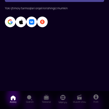
birodarlik
rishtalari
Yoki ijtimoiy tarmoqlari orqali kirishingiz mumkin
paydo
bo'ladi.
Asosiy
Qidirish
Telekanal
Menyu
Musofir shou
Profil