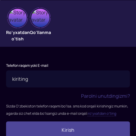
Oq
Ro'yxatdan
Qo'llanma
to'fon
o'tish
3
Yashirin
politsiyachi
Telefon raqam yoki E-mail
taniqli
Tailand
narkobaroni
boshchiligidagi
Parolni unutdingizmi?
narkokartelga
Sizda O’zbekiston telefon raqami bo’lsa. sms kod orqali kirishingiz mumkin,
kirib
agarda siz chet elda bo’lsangiz unda e-mail orqali
ro’yxatdan o’ting
boradi.
Ular
Kirish
orasida