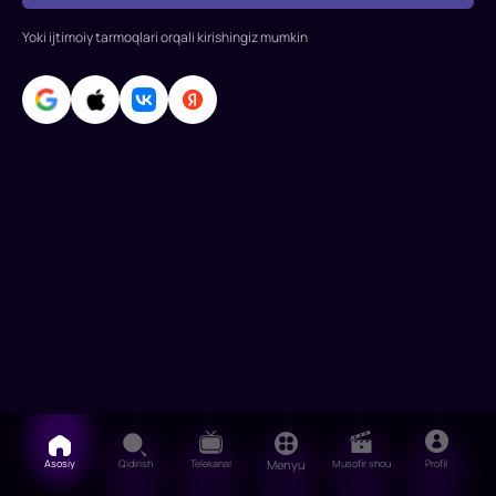
Yoki ijtimoiy tarmoqlari orqali kirishingiz mumkin
Asosiy
Qidirish
Telekanal
Menyu
Musofir shou
Profil