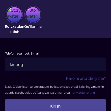
Ona
Shafqatsiz
Ro'yxatdan
Qo'llanma
qotil
o'tish
qizini
qutqarishga
harakat
qiladi.
Telefon raqam yoki E-mail
Parolni unutdingizmi?
Sizda O’zbekiston telefon raqami bo’lsa. sms kod orqali kirishingiz mumkin,
agarda siz chet elda bo’lsangiz unda e-mail orqali
ro’yxatdan o’ting
Kirish