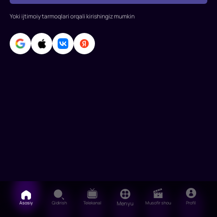
Jons
Rollarda:
Yoki ijtimoiy tarmoqlari orqali kirishingiz mumkin
Saymon
Pegg,
Keyt
Bekkinseyl,
Sanjeev
Bxaskar,
Rob
Riggl,
Ro
Asosiy
Qidirish
Telekanal
Menyu
Musofir shou
Profil