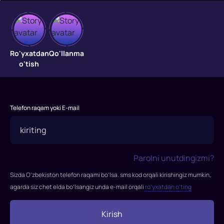
Omadsizga
Ro'yxatdan
Qo'llanma
o'tish
kulgan
omad
"Omadsizga
Telefon raqam yoki E-mail
kulgan
omad"
filmi
2015-
Parolni unutdingizmi?
yilda
Sizda O’zbekiston telefon raqami bo’lsa. sms kod orqali kirishingiz mumkin,
tasvirga
agarda siz chet elda bo’lsangiz unda e-mail orqali
ro’yxatdan o’ting
olingan.
Rejissor:
Terri
Kirish