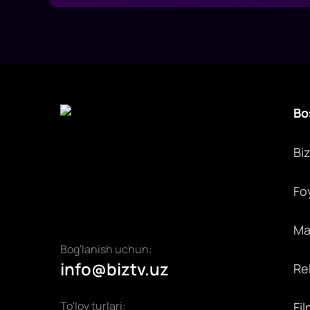
Bo
Bi
Fo
Max
Bog'lanish uchun:
info@biztv.uz
Rek
To'lov turlari:
Fil