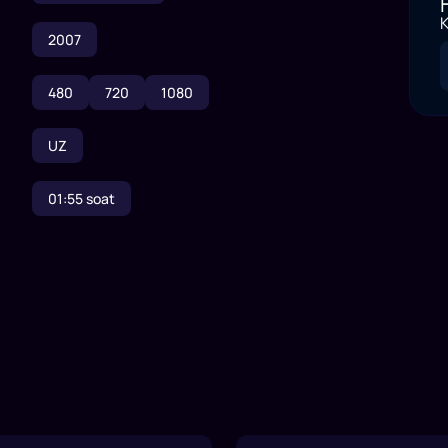
K
2007
480
720
1080
UZ
01:55
soat