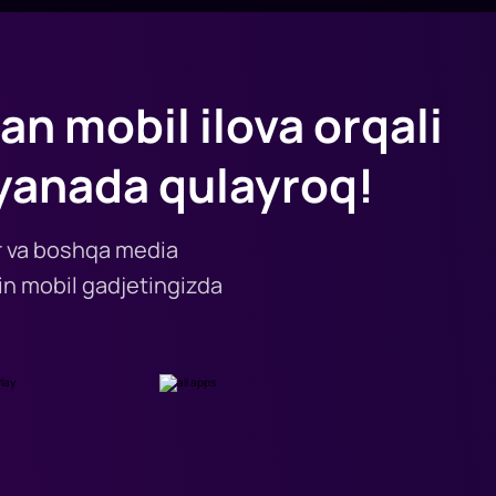
an mobil ilova orqali
yanada qulayroq!
lar va boshqa media
n mobil gadjetingizda