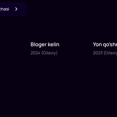
chasi
Bloger kelin
Yon qo'sh
2024
2023
2024
(Oilaviy)
2023
(Oilavi
1
x
35
daq
.
1
x
40
daq
.