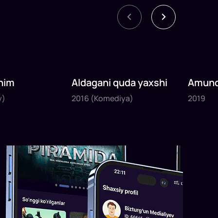
nim
Aldagani quda yaxshi
Amund
2016
2019
sayyoh
y)
2016
(Komediya)
2019
1
x
82
daq
.
1
x
120