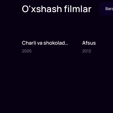
O'xshash filmlar
Bar
Charli va shokolad
Afsus
2005
2012
fabrikasi
2005
2012
1
x
75
daq
.
1
x
80
daq
.