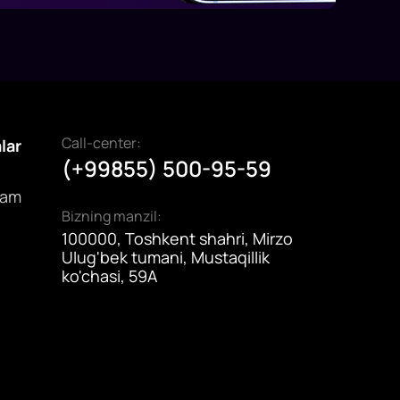
Call-center:
alar
(+99855) 500-95-59
dam
Bizning manzil:
100000, Toshkent shahri, Mirzo
Ulug'bek tumani, Mustaqillik
ko'chasi, 59A