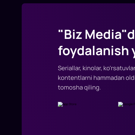
"Biz Media"d
foydalanish 
Seriallar, kinolar, ko'rsatuv
kontentlarni hammadan oldi
tomosha qiling.