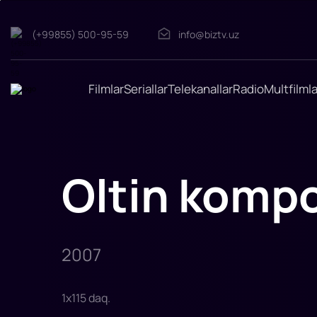
(+99855) 500-95-59
info@biztv.uz
Oltin
kompos
"Oltin
kompos"
filmi
Filmlar
Seriallar
Telekanallar
Radio
Multfilmla
2007-
yilda
tasvirga
olingan.
Rejissor:
Kris
Veyts
Rollarda:
Oltin komp
Nikol
Kidman,
Daniel
Kreyg,
Dakota
Blyu
Richards,
Ben
2007
Uoker,
Freddi
X
1
x
115
daq
.