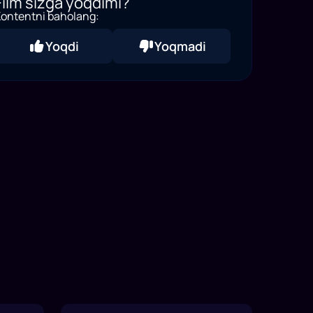
Film sizga yoqdimi?
ontentni baholang:
Yoqdi
Yoqmadi