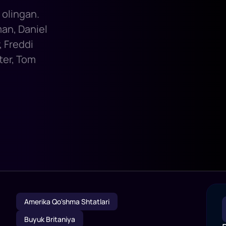
 olingan.
man, Daniel
, Freddi
ter, Tom
Amerika Qo'shma Shtatlari
Buyuk Britaniya