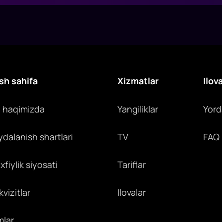
sh sahifa
Xizmatlar
Ilov
z haqimizda
Yangiliklar
Yor
ydalanish shartlari
TV
FAQ
fiylik siyosati
Tariflar
vizitlar
Ilovalar
mlar