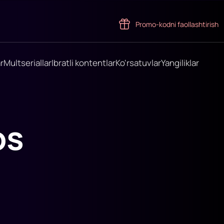
Promo-kodni faollashtirish
r
Multseriallar
Ibratli kontentlar
Ko'rsatuvlar
Yangiliklar
os