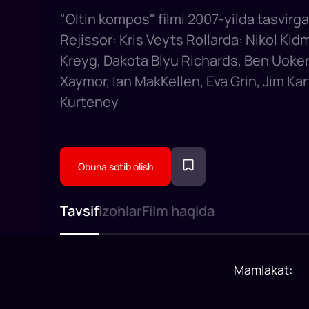
"Oltin kompos" filmi 2007-yilda tasvirga
Rejissor: Kris Veyts Rollarda: Nikol Kid
Kreyg, Dakota Blyu Richards, Ben Uoker
Xaymor, Ian MakKellen, Eva Grin, Jim Kar
Kurteney
Obuna sotib olish
Tavsif
Izohlar
Film haqida
Mamlakat
: