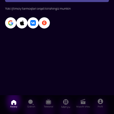
instruktori
Aleksey
Yoki ijtimoiy tarmoqlari orqali kirishingiz mumkin
Sokolov
ishd
Asosiy
Qidirish
Telekanal
Menyu
Musofir shou
Profil