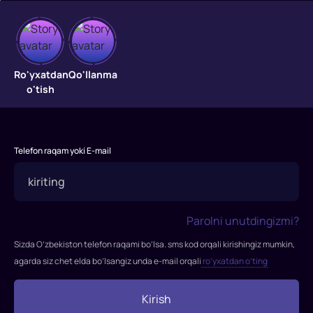
Olov
"Olov"
Ro'yxatdan
Qo'llanma
filmi
o'tish
2020-
yilda
tasvirga
olingan.
Telefon raqam yoki E-mail
Qo'l
ostidagi
xodimining
o'limidan
Parolni unutdingizmi?
so'ng,
Sizda O’zbekiston telefon raqami bo’lsa. sms kod orqali kirishingiz mumkin,
tajribali
agarda siz chet elda bo’lsangiz unda e-mail orqali
ro’yxatdan o’ting
o't
o'chirish
Kirish
brigadasi