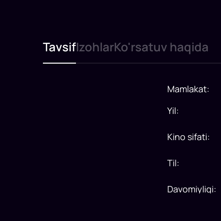
Tavsif
Izohlar
Ko'rsatuv haqida
Mamlakat
:
Yil
:
Kino sifati
:
Til
:
Davomiyligi
: