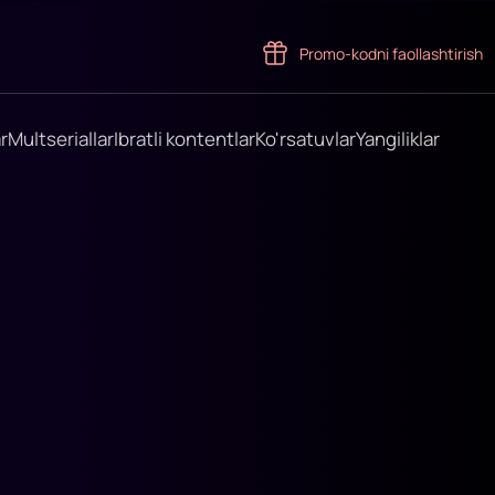
Promo-kodni faollashtirish
r
Multseriallar
Ibratli kontentlar
Ko'rsatuvlar
Yangiliklar