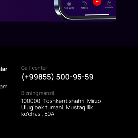
Call-center:
alar
(+99855) 500-95-59
dam
Bizning manzil:
100000, Toshkent shahri, Mirzo
Ulug'bek tumani, Mustaqillik
ko'chasi, 59A