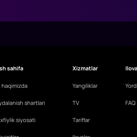
sh sahifa
Xizmatlar
Ilov
z haqimizda
Yangiliklar
Yor
ydalanish shartlari
TV
FAQ
fiylik siyosati
Tariflar