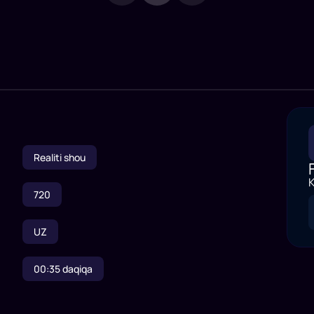
Realiti shou
K
720
UZ
00:35
daqiqa