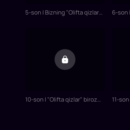
5-son | Bizning "Olifta qizlar"
6-son |
negadir jaxl otiga mindi!
tandir
ketdim
10-son | "Olifta qizlar" biroz
11-son
tantiroq sheklli, ustozni ham
QIZLA
mensimadi.
ham sh
Ammo .