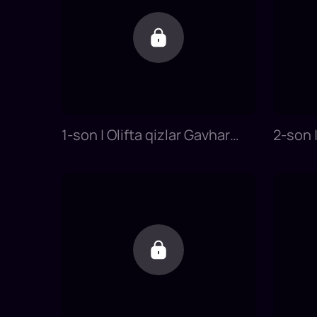
1-son | Olifta qizlar Gavhar
2-son | 
Shakirova bilan
qilishd