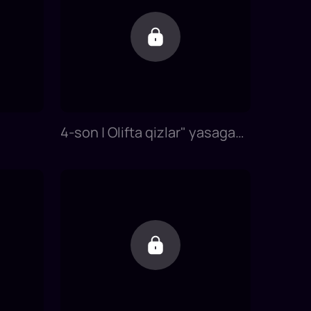
4-son | Olifta qizlar" yasagan
guldastani siz xarid qilgan
bo'larmidingiz?