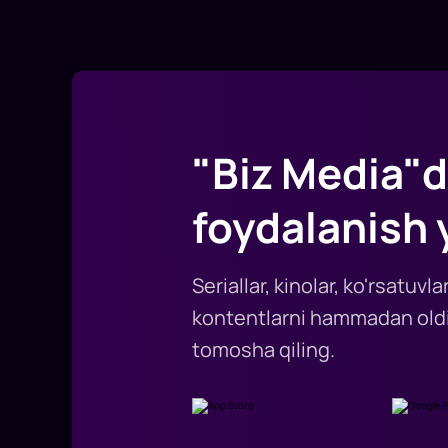
"Biz Media"d
foydalanish 
Seriallar, kinolar, ko'rsatuv
kontentlarni hammadan oldi
tomosha qiling.