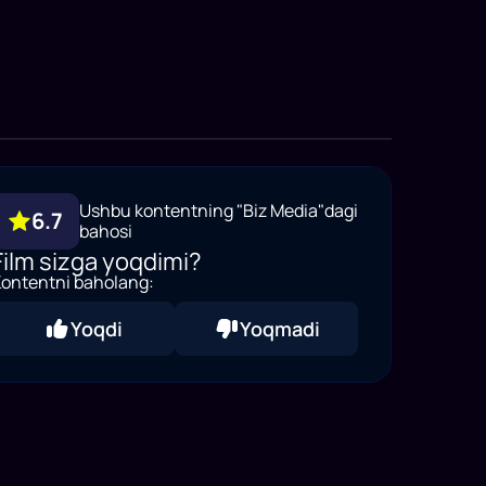
Ushbu kontentning "Biz Media"dagi
6.7
bahosi
Film sizga yoqdimi?
ontentni baholang:
Yoqdi
Yoqmadi