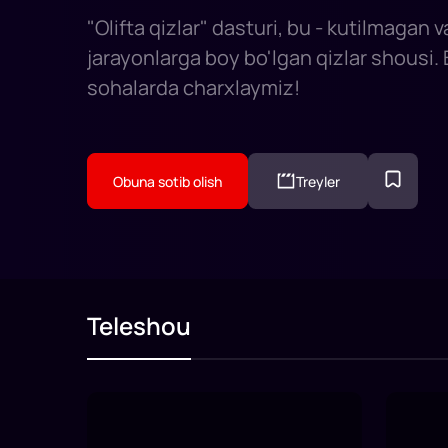
"Olifta qizlar" dasturi, bu - kutilmagan va
jarayonlarga boy bo'lgan qizlar shousi. Bi
sohalarda charxlaymiz!
Obuna sotib olish
Treyler
Teleshou