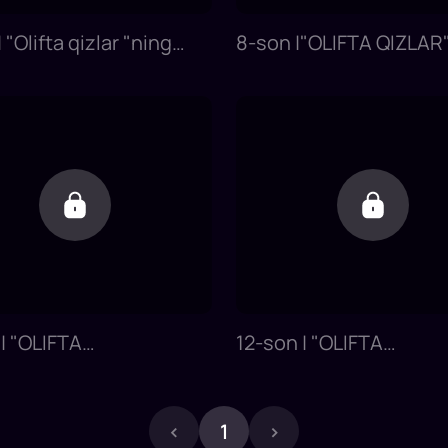
 "Olifta qizlar "ning
8-son |"OLIFTA QIZLAR"
 somsalari kuyib
yasashda o'z mahorati
i?
sinab ko'rdi
 | "OLIFTA
12-son | "OLIFTA
R"Manzura yalang oyoq
QIZLAR"Farangiz uchu
im tikishni uddaladi!
tozalash, igna bilan ari
..
qazishdek chog'i
‹
1
›