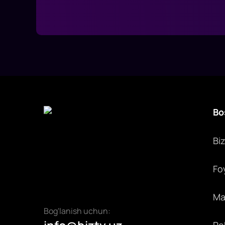
Bo
Bi
Fo
Max
Bog'lanish uchun: