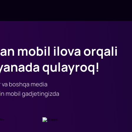
an mobil ilova orqali
yanada qulayroq!
lar va boshqa media
n mobil gadjetingizda