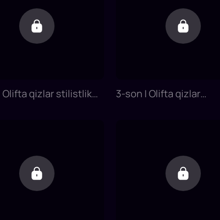
Olifta qizlar stilistlik
3-son | Olifta qizlar
i
novvoyxonada