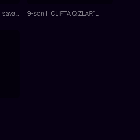
 savat
9-son | "OLIFTA QIZLAR"
ni
Mevalarni shunchaki kesish
karving emas! Oshpaz aka
nega buncha jig'ibiyron?
n xona
q