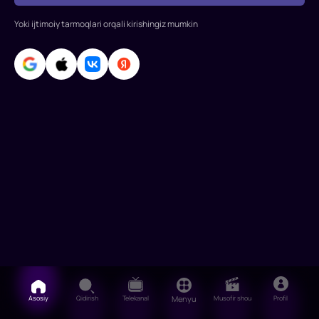
Adriano
Yoki ijtimoiy tarmoqlari orqali kirishingiz mumkin
Chelentano,
Eleanor
Giorgi,
Jon
Sharp,
Asosiy
Qidirish
Telekanal
Menyu
Musofir shou
Profil