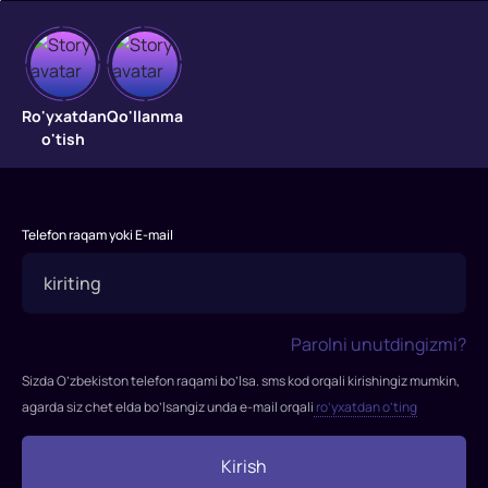
Nozik
qo'llar
Ro'yxatdan
Qo'llanma
o'tish
"Nozik
qo'llar"
filmi
Telefon raqam yoki E-mail
1979-
yilda
tasvirga
olingan.
Parolni unutdingizmi?
Rejissor:
Franko
Sizda O’zbekiston telefon raqami bo’lsa. sms kod orqali kirishingiz mumkin,
Kastelano,
agarda siz chet elda bo’lsangiz unda e-mail orqali
ro’yxatdan o’ting
Juzeppe
Moccia
Kirish
Rollarda: