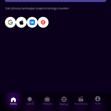
Lyuk
Yoki ijtimoiy tarmoqlari orqali kirishingiz mumkin
Bresi,
Aaron
Glennan,
Mayens
Mehta,
Pol
Tsezar,
Asosiy
Qidirish
Telekanal
Menyu
Musofir shou
Profil