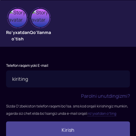
Nishon
ortida
Ro'yxatdan
Qo'llanma
o'tish
"Nishon
ortida"
filmi
Telefon raqam yoki E-mail
2022-
yilda
tasvirga
olingan.
Parolni unutdingizmi?
Rejissor:
Styuart
Sizda O’zbekiston telefon raqami bo’lsa. sms kod orqali kirishingiz mumkin,
Bitti
agarda siz chet elda bo’lsangiz unda e-mail orqali
ro’yxatdan o’ting
Rollarda:
Elza
Kirish
Pataki,