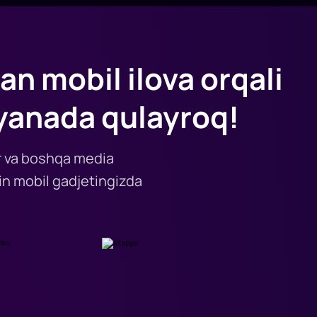
an mobil ilova orqali
yanada qulayroq!
lar va boshqa media
n mobil gadjetingizda