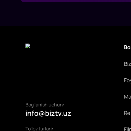
Bo
Bi
Fo
Max
Bog'lanish uchun:
info@biztv.uz
Rek
To'lov turlari:
Fil