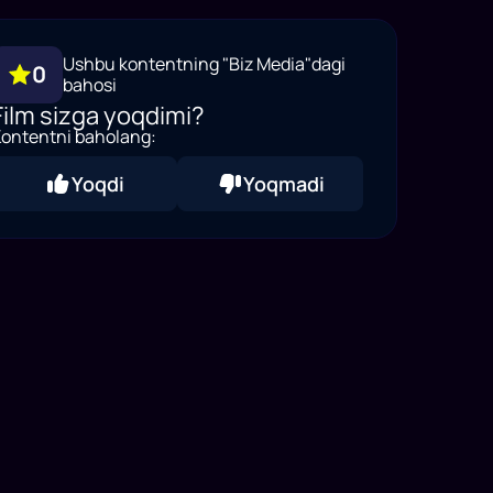
Ushbu kontentning "Biz Media"dagi
0
bahosi
Film sizga yoqdimi?
ontentni baholang:
Yoqdi
Yoqmadi