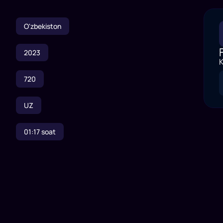
O'zbekiston
2023
K
720
UZ
01:17
soat