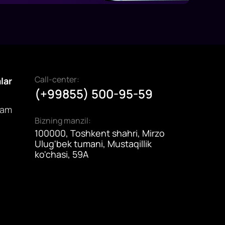
Call-center:
alar
(+99855) 500-95-59
dam
Bizning manzil:
100000, Toshkent shahri, Mirzo
Ulug'bek tumani, Mustaqillik
ko'chasi, 59A