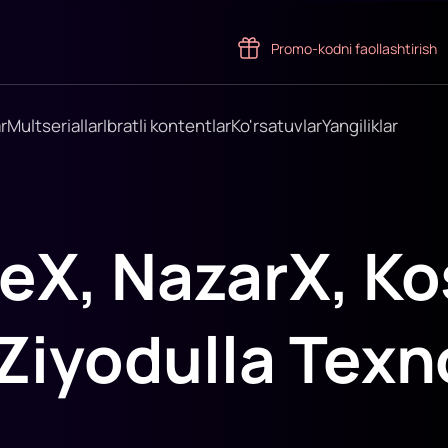
Promo-kodni faollashtirish
r
Multseriallar
Ibratli kontentlar
Ko'rsatuvlar
Yangiliklar
eX, NazarX, K
 Ziyodulla Te