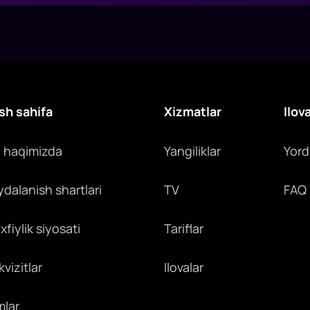
sh sahifa
Xizmatlar
Ilov
z haqimizda
Yangiliklar
Yor
ydalanish shartlari
TV
FAQ
fiylik siyosati
Tariflar
vizitlar
Ilovalar
mlar