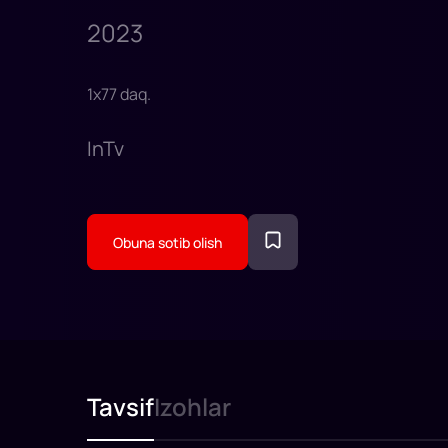
2023
1
x
77
daq
.
InTv
Obuna sotib olish
Tavsif
Izohlar