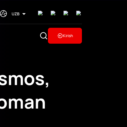
UZB
Kirish
osmos,
xnoman