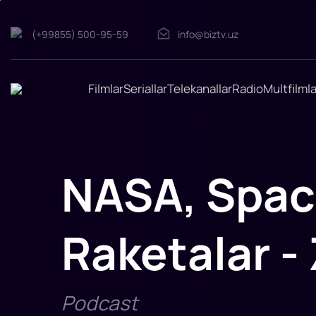
(+99855) 500-95-59
info@biztv.uz
NASA,
Filmlar
Seriallar
Telekanallar
Radio
Multfilmla
SpaceX,
NazarX,
Kosmos,
Raketalar
-
Ziyodulla
NASA, Spac
Texnoman
InTv
Raketalar -
Podcast