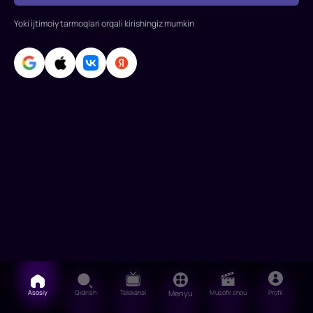
Martino,
Mayk
Yoki ijtimoiy tarmoqlari orqali kirishingiz mumkin
Termeyer
Rollarda:
Rey
Romano,
Jon
Leguizamo,
Malika
Latifa,
Denis
Li
Asosiy
Qidirish
Telekanal
Menyu
Musofir shou
Profil