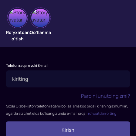
Muzlik
Ro'yxatdan
Qo'llanma
o'tish
davri
4
"Muzlik
Telefon raqam yoki E-mail
davri
4"
filmi
2012-
Parolni unutdingizmi?
yilda
Sizda O’zbekiston telefon raqami bo’lsa. sms kod orqali kirishingiz mumkin,
tasvirga
agarda siz chet elda bo’lsangiz unda e-mail orqali
ro’yxatdan o’ting
olingan.
Rejissor:
Stiv
Kirish