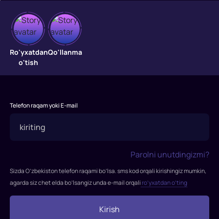
Musofir
shou
Ro'yxatdan
Qo'llanma
o'tish
Musofir
Shou
—
Telefon raqam yoki E-mail
bu
MY5
kanalining
ko‘ngilochar
Parolni unutdingizmi?
va
sovrinli
Sizda O’zbekiston telefon raqami bo’lsa. sms kod orqali kirishingiz mumkin,
shousi
agarda siz chet elda bo’lsangiz unda e-mail orqali
ro’yxatdan o’ting
bo‘lib,
tomoshabinlarga
Kirish
katta