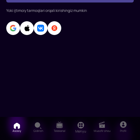
yutuqlarni
Yoki ijtimoiy tarmoqlari orqali kirishingiz mumkin
qo‘lga
kiritish
imkoniyatini
taqdim
etadi.
I
Asosiy
Qidirish
Telekanal
Menyu
Musofir shou
Profil