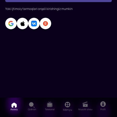
Levitt,
Ellen
Yoki ijtimoiy tarmoqlari orqali kirishingiz mumkin
Peyj,
Tom
Xardi,
Ken
Asosiy
Qidirish
Telekanal
Menyu
Musofir shou
Profil