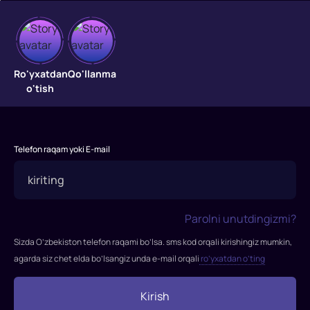
Muqaddima
"Muqaddima"
Ro'yxatdan
Qo'llanma
filmi
o'tish
2010-
yilda
tasvirga
olingan.
Telefon raqam yoki E-mail
Rejissor:
Kristofer
Nolan
Rollarda:
Parolni unutdingizmi?
Leonardo
Sizda O’zbekiston telefon raqami bo’lsa. sms kod orqali kirishingiz mumkin,
Di
agarda siz chet elda bo’lsangiz unda e-mail orqali
ro’yxatdan o’ting
Kaprio,
Jozef
Kirish
Gordon-