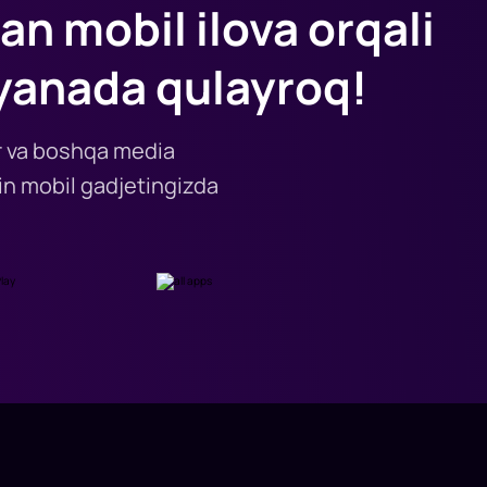
an mobil ilova orqali
yanada qulayroq!
lar va boshqa media
n mobil gadjetingizda