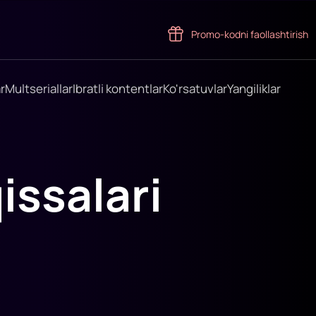
Promo-kodni faollashtirish
r
Multseriallar
Ibratli kontentlar
Ko'rsatuvlar
Yangiliklar
issalari