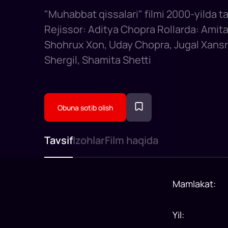
"Muhabbat qissalari" filmi 2000-yilda ta
Rejissor: Aditya Chopra Rollarda: Ami
Shohrux Xon, Uday Chopra, Jugal Xansr
Shergil, Shamita Shetti
Obuna sotib olish
Tavsif
Izohlar
Film haqida
Mamlakat
:
Yil
: