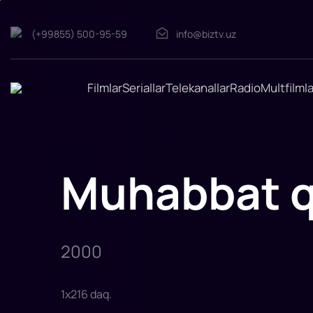
(+99855) 500-95-59
info@biztv.uz
Muhabbat
qissalari
"Muhabbat
qissalari"
filmi
Filmlar
Seriallar
Telekanallar
Radio
Multfilmla
2000-
yilda
tasvirga
olingan.
Rejissor:
Aditya
Chopra
Rollarda:
Muhabbat q
Amitabh
Bachchan,
Shohrux
Xon,
Uday
Chopra,
Jugal
Xansraj,
2000
J
1
x
216
daq
.