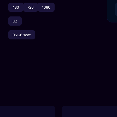
480
720
1080
UZ
03:36
soat