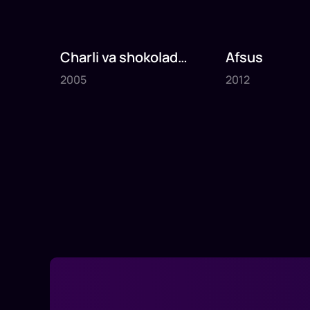
Charli va shokolad
Afsus
2005
2012
fabrikasi
2005
2012
1
x
75
daq
.
1
x
80
daq
.