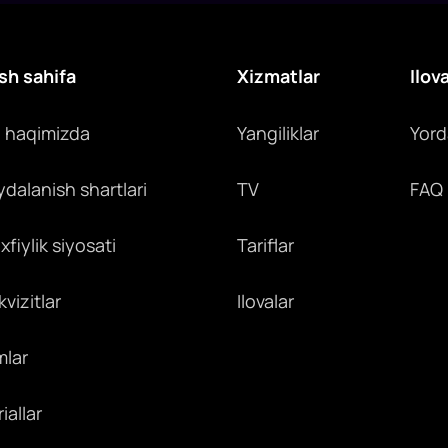
sh sahifa
Xizmatlar
Ilov
z haqimizda
Yangiliklar
Yor
ydalanish shartlari
TV
FAQ
fiylik siyosati
Tariflar
vizitlar
Ilovalar
mlar
iallar