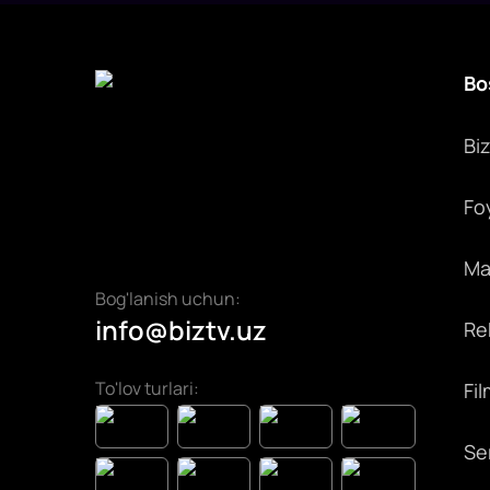
Bo
Bi
Fo
Max
Bog'lanish uchun:
info@biztv.uz
Rek
To'lov turlari:
Fil
Ser