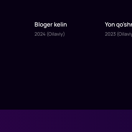
Bloger kelin
Yon qo'sh
2024
2023
2024
(Oilaviy)
2023
(Oilavi
1
x
35
daq
.
1
x
40
daq
.