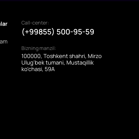
Call-center:
alar
(+99855) 500-95-59
dam
Bizning manzil:
100000, Toshkent shahri, Mirzo
Ulug'bek tumani, Mustaqillik
ko'chasi, 59A