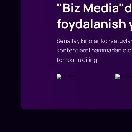
"Biz Media"d
foydalanish 
Seriallar, kinolar, ko'rsatuv
kontentlarni hammadan oldi
tomosha qiling.