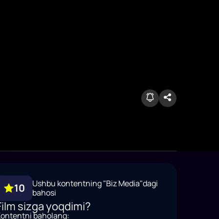
Ushbu kontentning "Biz Media"dagi
10
bahosi
Film sizga yoqdimi?
ontentni baholang: