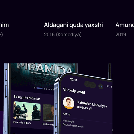
nim
Aldagani quda yaxshi
Amund
2016
2019
sayyoh
y)
2016
(Komediya)
2019
1
x
82
daq
.
1
x
120