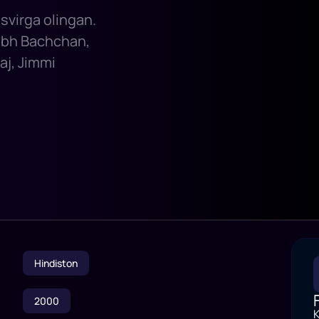
svirga olingan.
tabh Bachchan,
aj, Jimmi
Hindiston
2000
K