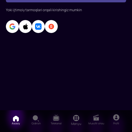
qaror
Yoki ijtimoiy tarmoqlari orqali kirishingiz mumkin
qiladi.
U
Yaponiya
futbolida
yaxshi
h
Asosiy
Qidirish
Telekanal
Menyu
Musofir shou
Profil