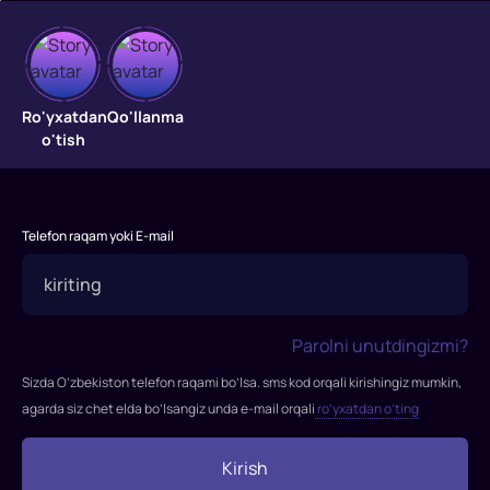
Moviy
qamoq
Ro'yxatdan
Qo'llanma
o'tish
Chempion
bo‘lish
maqsadida
Telefon raqam yoki E-mail
Yaponiya
futbol
assotsiatsiyasi
sirli
Parolni unutdingizmi?
va
g‘aroyib
Sizda O’zbekiston telefon raqami bo’lsa. sms kod orqali kirishingiz mumkin,
Dzimpati
agarda siz chet elda bo’lsangiz unda e-mail orqali
ro’yxatdan o’ting
Ego’ni
ishga
Kirish
olishga