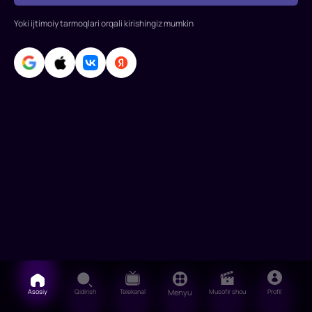
tashrif
Yoki ijtimoiy tarmoqlari orqali kirishingiz mumkin
buyuring
va
ularning
Rojdestvoni
qanday
nishonlashini
bilib
olin
Asosiy
Qidirish
Telekanal
Menyu
Musofir shou
Profil