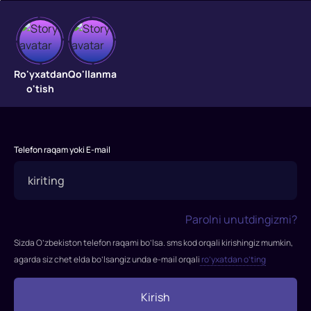
Mikki
Ro'yxatdan
Qo'llanma
yangi
o'tish
yil
arafasida
Telefon raqam yoki E-mail
Bayramlar
uchun
Santa
Klaus,
Parolni unutdingizmi?
Mikki
Sichqoncha
Sizda O’zbekiston telefon raqami bo’lsa. sms kod orqali kirishingiz mumkin,
va
agarda siz chet elda bo’lsangiz unda e-mail orqali
ro’yxatdan o’ting
boshqa
Disney
Kirish
qahramonlariga