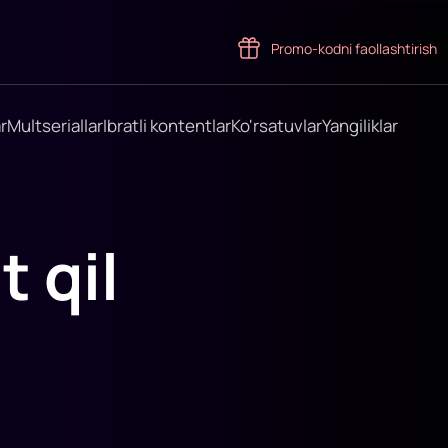
Promo-kodni faollashtirish
r
Multseriallar
Ibratli kontentlar
Ko'rsatuvlar
Yangiliklar
 qil