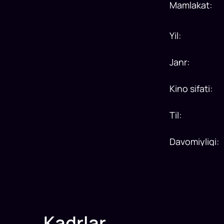
Mamlakat
:
Yil
:
Janr
:
Kino sifati
:
Til
:
Davomiyligi
:
Kadrlar