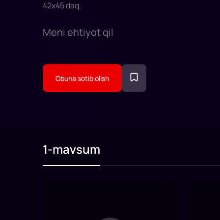
42
x
45
daq
.
Meni ehtiyot qil
Obuna sotib olish
1-mavsum