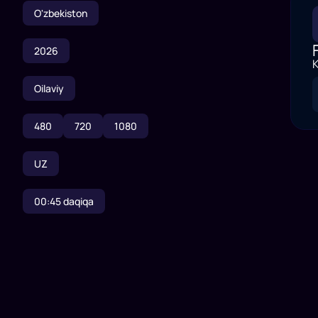
O'zbekiston
2026
K
Oilaviy
480
720
1080
UZ
00:45
daqiqa