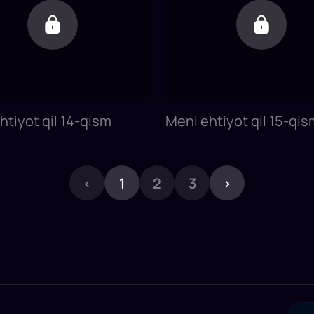
htiyot qil 14-qism
Meni ehtiyot qil 15-qis
‹
1
2
3
›