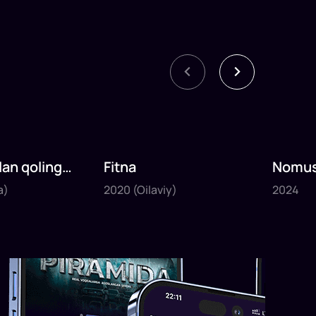
lan qoling
Fitna
Nomus
2020
2024
qismla
a)
2020
(Oilaviy)
2024
1
daq
60