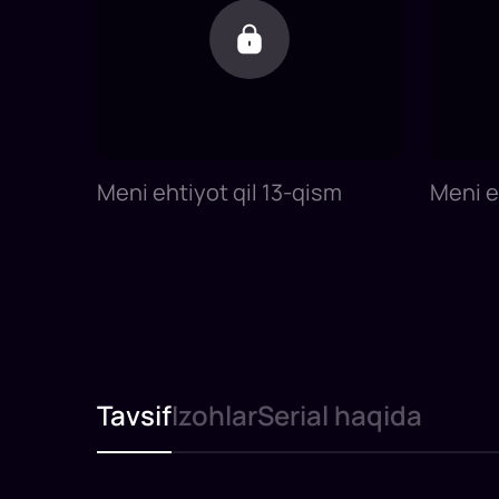
Meni ehtiyot qil 13-qism
Meni e
Tavsif
Izohlar
Serial haqida