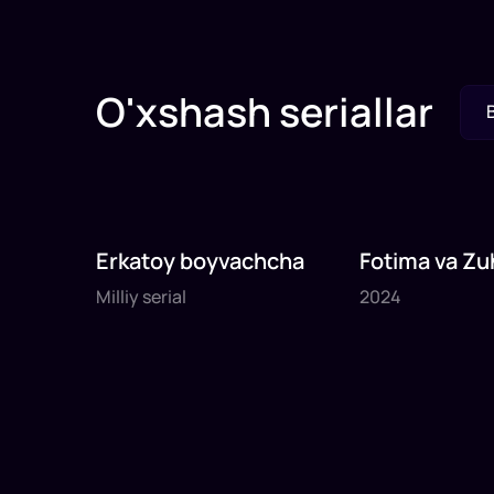
O'xshash seriallar
Erkatoy boyvachcha
Fotima va Zu
Milliy serial
2024
Milliy serial
2024
20
daq
46
daq