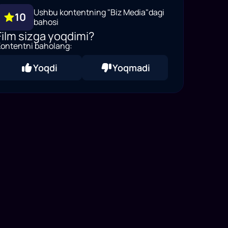
Ushbu kontentning "Biz Media"dagi
10
bahosi
Film sizga yoqdimi?
ontentni baholang:
Yoqdi
Yoqmadi