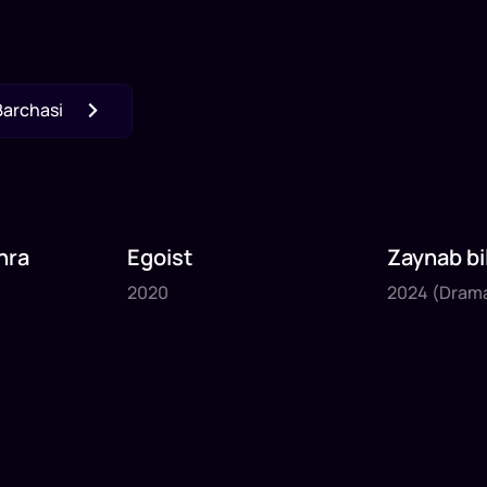
Barchasi
hra
Egoist
Zaynab bi
2020
2024
begim 2
2020
2024
(Dram
50
daq
43
daq