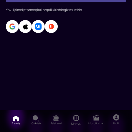
Rikard,
Alan
Yoki ijtimoiy tarmoqlari orqali kirishingiz mumkin
Tudik,
Bridjit
Moynaxan,
Bryus
Grinvud,
Jeyms
Asosiy
Qidirish
Telekanal
Menyu
Musofir shou
Profil