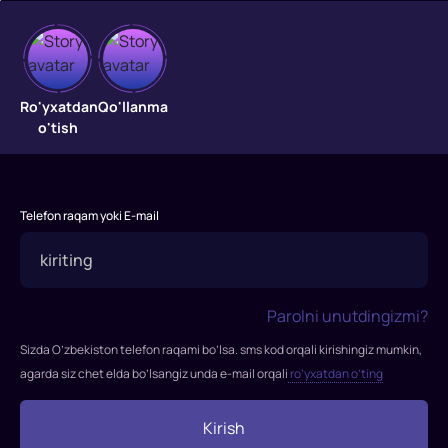
Men
robotman
Ro'yxatdan
Qo'llanma
o'tish
"Men
robotman
"
filmi
Telefon raqam yoki E-mail
2004-
yilda
tasvirga
olingan
Parolni unutdingizmi?
Rejissor:
Aleks
Sizda O’zbekiston telefon raqami bo’lsa. sms kod orqali kirishingiz mumkin,
Proyas
agarda siz chet elda bo’lsangiz unda e-mail orqali
ro’yxatdan o’ting
Rollarda:
Adrian
Kirish