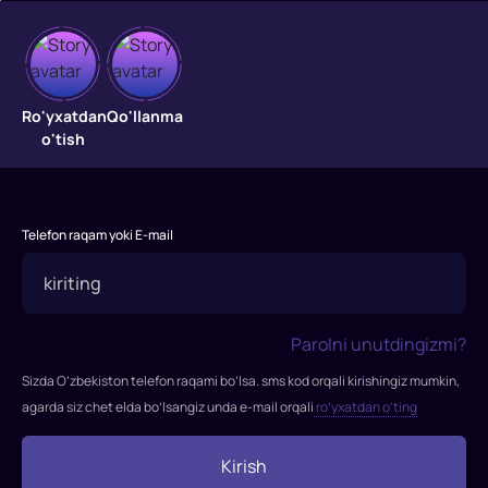
Meksikalik
"Meksikalik"
Ro'yxatdan
Qo'llanma
filmi
o'tish
2001-
yilda
tasvirga
olingan.
Telefon raqam yoki E-mail
Rejissor:
Gor
Verbinski
Rollarda:
Parolni unutdingizmi?
Bred
Sizda O’zbekiston telefon raqami bo’lsa. sms kod orqali kirishingiz mumkin,
Pitt,
agarda siz chet elda bo’lsangiz unda e-mail orqali
ro’yxatdan o’ting
J.K.
Simmons,
Kirish
Jeyms