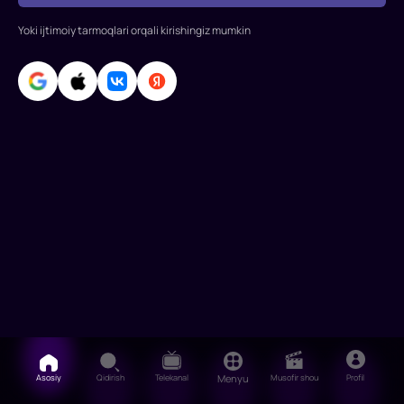
Gandolfini,
Julia
Yoki ijtimoiy tarmoqlari orqali kirishingiz mumkin
Roberts,
Devid
Krum
Asosiy
Qidirish
Telekanal
Menyu
Musofir shou
Profil