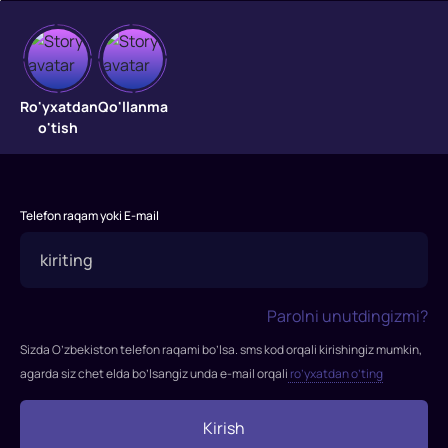
Mehr
hududi
Ro'yxatdan
Qo'llanma
o'tish
Oq
tanli
badavlat
Telefon raqam yoki E-mail
oila
ortiqcha
vaznli,
savodsiz,
Parolni unutdingizmi?
uysiz
qora
Sizda O’zbekiston telefon raqami bo’lsa. sms kod orqali kirishingiz mumkin,
tanli
agarda siz chet elda bo’lsangiz unda e-mail orqali
ro’yxatdan o’ting
o‘smirni
qabul
Kirish
qilib,