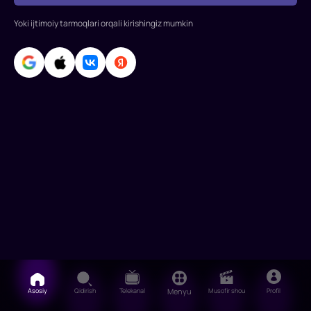
uning
Yoki ijtimoiy tarmoqlari orqali kirishingiz mumkin
sport
yulduzi
bo‘lishiga
va
universitetga
o‘qishiga
yor
Asosiy
Qidirish
Telekanal
Menyu
Musofir shou
Profil