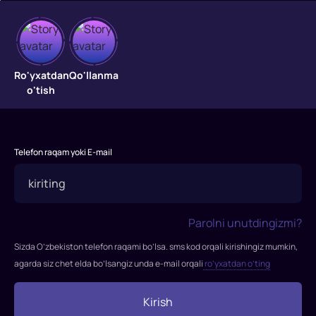
Maxsus
guruh
Ro'yxatdan
Qo'llanma
o'tish
Afg‘onistonda
toliblar
tomonidan
Telefon raqam yoki E-mail
yosh
fransuz
jurnalisti
o‘g‘irlab
Parolni unutdingizmi?
ketilgan.
Frantsiya
Sizda O’zbekiston telefon raqami bo’lsa. sms kod orqali kirishingiz mumkin,
hukumati
agarda siz chet elda bo’lsangiz unda e-mail orqali
ro’yxatdan o’ting
o'g'irlab
ketuvchilarning
Kirish
shartlarini