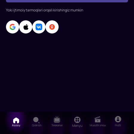
bajarishdan
Yoki ijtimoiy tarmoqlari orqali kirishingiz mumkin
bosh
Asosiy
Qidirish
Telekanal
Menyu
Musofir shou
Profil