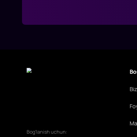
Bo
Bi
Fo
Max
Bog'lanish uchun: