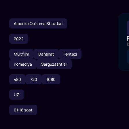
Amerika Qo'shma Shtatlari
2022
K
Multfilm
Dahshat
Fentezi
Komediya
Sarguzashtlar
480
720
1080
UZ
01:18
soat