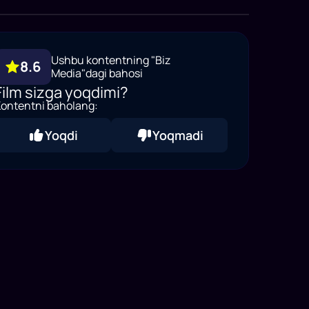
Ushbu kontentning "Biz
8.6
Media"dagi bahosi
Film sizga yoqdimi?
ontentni baholang:
Yoqdi
Yoqmadi