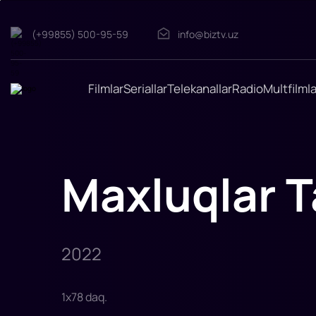
(+99855) 500-95-59
info@biztv.uz
Maxluqlar
Ta'tilda
4
Transilvaniya
Filmlar
Seriallar
Telekanallar
Radio
Multfilmla
mehmonxonasida
hamma
narsa
aralashib
ketgan:
Van
Xelsingning
sirli
Maxluqlar Ta
ixtirosi,
"dahshatli
nur"
buzilib,
tasodifan
Drakula
va
uning
2022
do'stla
1
x
78
daq
.