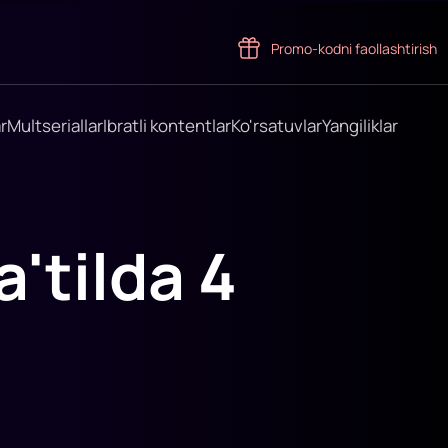
Promo-kodni faollashtirish
r
Multseriallar
Ibratli kontentlar
Ko'rsatuvlar
Yangiliklar
'tilda 4