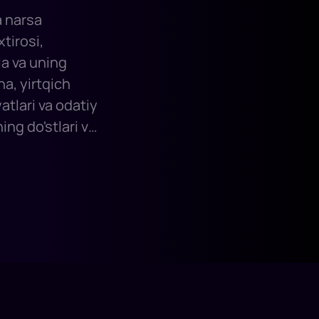
 narsa
xtirosi,
la va uning
ha, yirtqich
atlari va odatiy
ng do'stlari va
n zavq bilan
o izlash uchun
lbatta, ular
nga qadar
ozdiradilar.