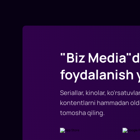
"Biz Media"d
foydalanish 
Seriallar, kinolar, ko'rsatuv
kontentlarni hammadan oldi
tomosha qiling.