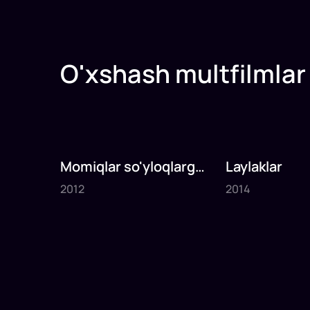
O'xshash multfilmlar
Momiqlar so'yloqlarga
Laylaklar
2012
2014
qarshi
2012
2014
1
x
69
daq
.
1
x
85
daq
.