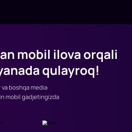
an mobil ilova orqali
yanada qulayroq!
lar va boshqa media
n mobil gadjetingizda