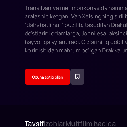
Transilvaniya mehmonxonasida hamma
aralashib ketgan: Van Xelsingning sirli i
"dahshatli nur" buzilib, tasodifan Draku
do'stlarini odamlarga, Jonni esa, aksinc
hayvonga aylantiradi. O'zlarining qobiliy
ko'rinishidan mahrum bo'lgan Drak va uni
o'zining dahshatli mohiyatini kutilmaga
ochib beradigan Jonni o'zgarishga dav
dunyo bo'ylab sayohatga chiqishdi. Va, a
Obuna sotib olish
Mavisning yordamisiz juda kech bo'lgu
qilolmaydilar va ular bir-birlarini aqldan 
Tavsif
Izohlar
Multfilm haqida