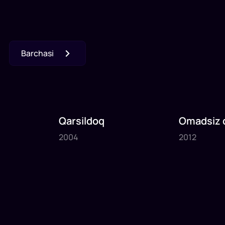
Barchasi
Qarsildoq
Omadsiz q
2004
2012
2004
2012
1
x
70
daq
.
1
x
80
daq
.