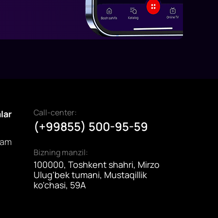
Call-center:
alar
(+99855) 500-95-59
dam
Bizning manzil:
100000, Toshkent shahri, Mirzo
Ulug'bek tumani, Mustaqillik
ko'chasi, 59A