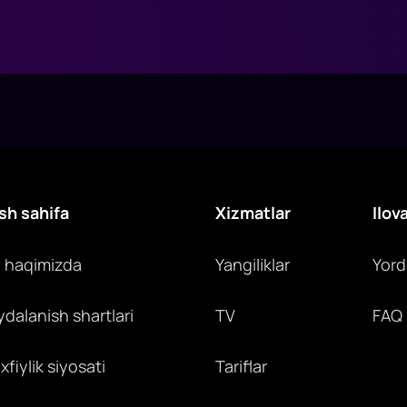
sh sahifa
Xizmatlar
Ilov
z haqimizda
Yangiliklar
Yor
ydalanish shartlari
TV
FAQ
fiylik siyosati
Tariflar